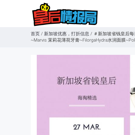
首页
/
新加坡优惠，打折信息
/
＃新加坡省钱皇后每日海
~Marvis 茉莉花薄荷牙膏~FilorgaHydra水润面膜~Po