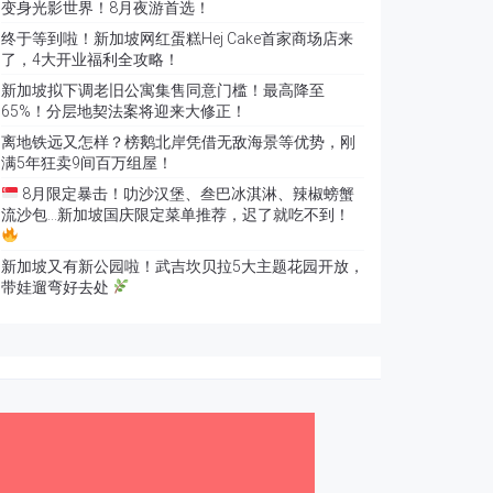
变身光影世界！8月夜游首选！
终于等到啦！新加坡网红蛋糕Hej Cake首家商场店来
了，4大开业福利全攻略！
新加坡拟下调老旧公寓集售同意门槛！最高降至
65%！分层地契法案将迎来大修正！
离地铁远又怎样？榜鹅北岸凭借无敌海景等优势，刚
满5年狂卖9间百万组屋！
8月限定暴击！叻沙汉堡、叁巴冰淇淋、辣椒螃蟹
流沙包…新加坡国庆限定菜单推荐，迟了就吃不到！
新加坡又有新公园啦！武吉坎贝拉5大主题花园开放，
带娃遛弯好去处