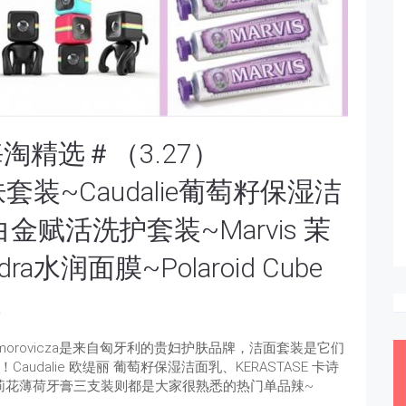
精选＃（3.27）
肤套装~Caudalie葡萄籽保湿洁
白金赋活洗护套装~Marvis 茉
ra水润面膜~Polaroid Cube
机
rovicza是来自匈牙利的贵妇护肤品牌，洁面套装是它们
dalie 欧缇丽 葡萄籽保湿洁面乳、KERASTASE 卡诗
 茉莉花薄荷牙膏三支装则都是大家很熟悉的热门单品辣~