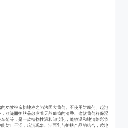
越的功效被亲切地称之为法国大葡萄。不使用防腐剂、起泡
验，欧缇丽护肤品散发着天然葡萄的清香。这款葡萄籽保湿
矢车菊等，是一款植物性温和卸妆乳，能够温和地清除彩妆
并能防止干涩，暗沉现象。洁面乳与护肤产品的结合，质地