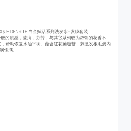
AND MASQUE DENSITE 白金赋活系列洗发水+发膜套装
珍珠一般的质感，莹润，芬芳，与其它系列较为浓郁的花香不
皮，帮助恢复水油平衡。蕴含红花葡糖苷，刺激发根毛囊内
丰润饱满。