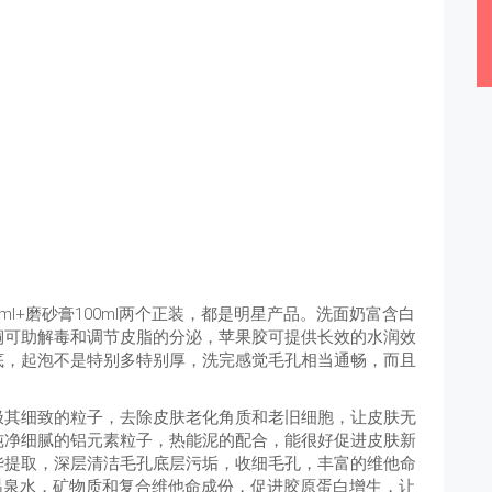
l+磨砂膏100ml两个正装，都是明星产品。洗面奶富含白
铜可助解毒和调节皮脂的分泌，苹果胶可提供长效的水润效
底，起泡不是特别多特别厚，洗完感觉毛孔相当通畅，而且
极其细致的粒子，去除皮肤老化角质和老旧细胞，让皮肤无
纯净细腻的铝元素粒子，热能泥的配合，能很好促进皮肤新
华提取，深层清洁毛孔底层污垢，收细毛孔，丰富的维他命
温泉水，矿物质和复合维他命成份，促进胶原蛋白增生，让