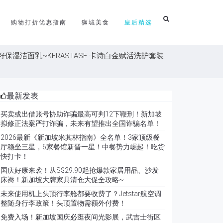
购物打折优惠指南
狮城美食
皇后精选
萄籽保湿洁面乳~KERASTASE 卡诗白金赋活洗护套装
最新发表
买卖或出借账号协助诈骗最高可判12下鞭刑！新加坡
拟修正法案严打诈骗，未来有望推出全国诈骗名单！
2026最新《新加坡米其林指南》全名单！3家顶级餐
厅稳坐三星，6家餐馆新晋一星！中餐势力崛起！吃货
快打卡！
国庆好康来袭！从S$29.90起抢爆款家居用品、沙发
床褥！新加坡大牌家具清仓大促全攻略~
未来使用机上头顶行李舱都要收费了？Jetstar航空调
整随身行李政策！头顶置物需额外付费！
免费入场！新加坡国庆必逛夜间光影展，武吉士街区