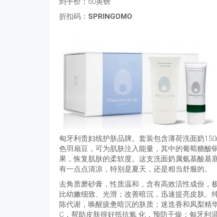
到手价：60英镑
折扣码：
SPRINGOMO
匈牙利贵妇线护肤品牌。套装包含薄荷洗面奶150m
色羽扇豆，可为肌肤注入能量，其中的葡萄糖酸
果，恢复肌肤的柔软度。这支洗面奶属氨基酸基
有一点点清凉，特别是夏天，还是相当舒服的。
去角质磨砂膏，性质温和，含有高效活性成份，
比幼嫩细致、光滑；改善暗沉，迅速提亮皮肤。
陈代谢，唤醒疲惫暗沉的肤质；迷迭香和凤梨精
C，帮助皮肤很好抵抗氧 化，预防干燥；匈牙利