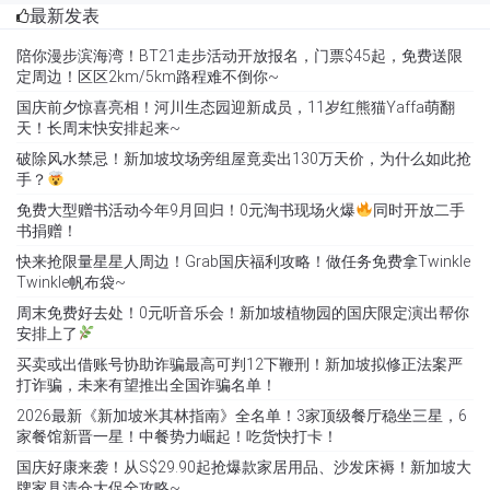
最新发表
陪你漫步滨海湾！BT21走步活动开放报名，门票$45起，免费送限
定周边！区区2km/5km路程难不倒你~
国庆前夕惊喜亮相！河川生态园迎新成员，11岁红熊猫Yaffa萌翻
天！长周末快安排起来~
破除风水禁忌！新加坡坟场旁组屋竟卖出130万天价，为什么如此抢
手？
免费大型赠书活动今年9月回归！0元淘书现场火爆
同时开放二手
书捐赠！
快来抢限量星星人周边！Grab国庆福利攻略！做任务免费拿Twinkle
Twinkle帆布袋~
周末免费好去处！0元听音乐会！新加坡植物园的国庆限定演出帮你
安排上了
买卖或出借账号协助诈骗最高可判12下鞭刑！新加坡拟修正法案严
打诈骗，未来有望推出全国诈骗名单！
2026最新《新加坡米其林指南》全名单！3家顶级餐厅稳坐三星，6
家餐馆新晋一星！中餐势力崛起！吃货快打卡！
国庆好康来袭！从S$29.90起抢爆款家居用品、沙发床褥！新加坡大
牌家具清仓大促全攻略~