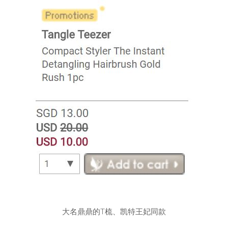
大名鼎鼎的T梳、凯特王妃同款