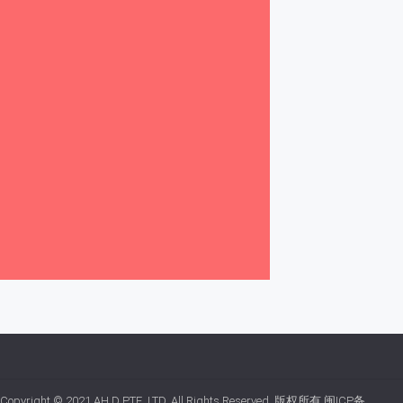
Copyright © 2021
AH.D PTE. LTD.
All Rights Reserved. 版权所有
闽ICP备