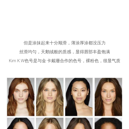
但是涂抹起来十分顺滑，薄涂厚涂都没压力
丝滑均匀，天鹅绒般的质感，显得唇部丰盈饱满
Kim K.W色号是与金·卡戴珊合作的色号，裸粉色，很显气质