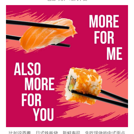
比如说西餐、日式铁板烧、新鲜寿司、先吃现做的中式面点