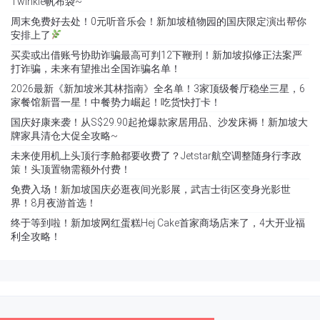
Twinkle帆布袋~
周末免费好去处！0元听音乐会！新加坡植物园的国庆限定演出帮你
安排上了
买卖或出借账号协助诈骗最高可判12下鞭刑！新加坡拟修正法案严
打诈骗，未来有望推出全国诈骗名单！
2026最新《新加坡米其林指南》全名单！3家顶级餐厅稳坐三星，6
家餐馆新晋一星！中餐势力崛起！吃货快打卡！
国庆好康来袭！从S$29.90起抢爆款家居用品、沙发床褥！新加坡大
牌家具清仓大促全攻略~
未来使用机上头顶行李舱都要收费了？Jetstar航空调整随身行李政
策！头顶置物需额外付费！
免费入场！新加坡国庆必逛夜间光影展，武吉士街区变身光影世
界！8月夜游首选！
终于等到啦！新加坡网红蛋糕Hej Cake首家商场店来了，4大开业福
利全攻略！