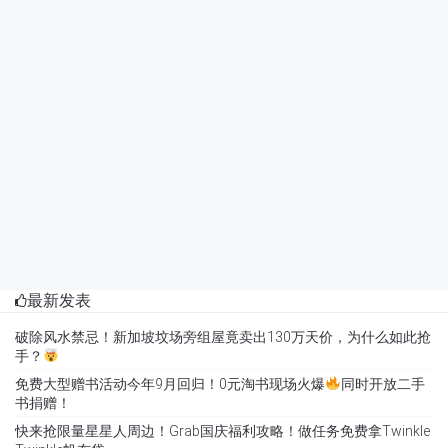
最新发表
破除风水禁忌！新加坡坟场旁组屋竟卖出130万天价，为什么如此抢
手？
免费大型赠书活动今年9月回归！0元淘书现场火爆
同时开放二手
书捐赠！
快来抢限量星星人周边！Grab国庆福利攻略！做任务免费拿Twinkle