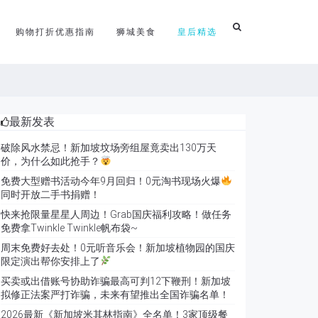
购物打折优惠指南
狮城美食
皇后精选
最新发表
破除风水禁忌！新加坡坟场旁组屋竟卖出130万天
价，为什么如此抢手？
免费大型赠书活动今年9月回归！0元淘书现场火爆
同时开放二手书捐赠！
快来抢限量星星人周边！Grab国庆福利攻略！做任务
免费拿Twinkle Twinkle帆布袋~
周末免费好去处！0元听音乐会！新加坡植物园的国庆
限定演出帮你安排上了
买卖或出借账号协助诈骗最高可判12下鞭刑！新加坡
拟修正法案严打诈骗，未来有望推出全国诈骗名单！
2026最新《新加坡米其林指南》全名单！3家顶级餐