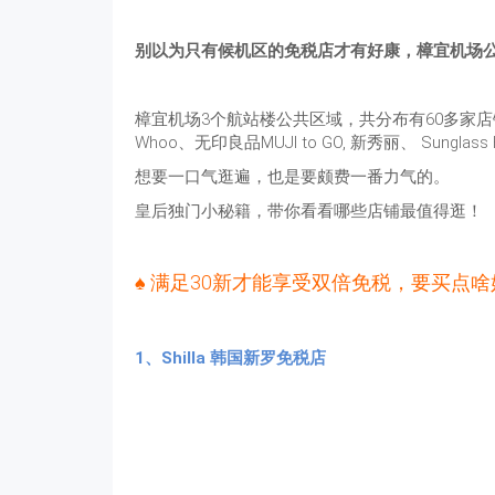
别以为只有候机区的免税店才有好康，樟宜机场
樟宜机场3个航站楼公共区域，共分布有60多家店铺，
Whoo、无印良品MUJI to GO, 新秀丽、 Sungla
想要一口气逛遍，也是要颇费一番力气的。
皇后独门小秘籍，带你看看哪些店铺最值得逛！
♠ 满足30新才能享受双倍免税，要买点
1、Shilla 韩国新罗免税店