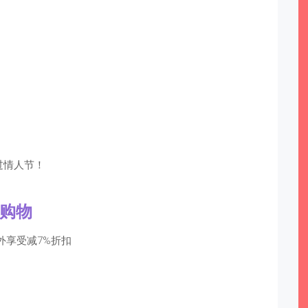
过情人节！
购
物
外享受减7%折扣