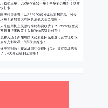
厅稳坐三星，6家餐馆新晋一星！中餐势力崛起！吃货
快打卡！
国庆好康来袭！从S$29.90起抢爆款家居用品、沙发
床褥！新加坡大牌家具清仓大促全攻略~
未来使用机上头顶行李舱都要收费了？Jetstar航空调
整随身行李政策！头顶置物需额外付费！
免费入场！新加坡国庆必逛夜间光影展，武吉士街区
变身光影世界！8月夜游首选！
终于等到啦！新加坡网红蛋糕Hej Cake首家商场店来
了，4大开业福利全攻略！