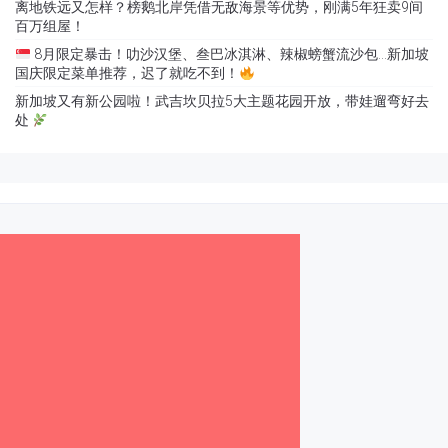
离地铁远又怎样？榜鹅北岸凭借无敌海景等优势，刚满5年狂卖9间
百万组屋！
8月限定暴击！叻沙汉堡、叁巴冰淇淋、辣椒螃蟹流沙包…新加坡
国庆限定菜单推荐，迟了就吃不到！
新加坡又有新公园啦！武吉坎贝拉5大主题花园开放，带娃遛弯好去
处