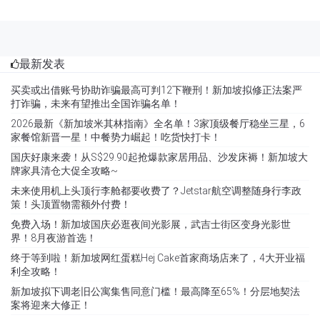
最新发表
买卖或出借账号协助诈骗最高可判12下鞭刑！新加坡拟修正法案严
打诈骗，未来有望推出全国诈骗名单！
2026最新《新加坡米其林指南》全名单！3家顶级餐厅稳坐三星，6
家餐馆新晋一星！中餐势力崛起！吃货快打卡！
国庆好康来袭！从S$29.90起抢爆款家居用品、沙发床褥！新加坡大
牌家具清仓大促全攻略~
未来使用机上头顶行李舱都要收费了？Jetstar航空调整随身行李政
策！头顶置物需额外付费！
免费入场！新加坡国庆必逛夜间光影展，武吉士街区变身光影世
界！8月夜游首选！
终于等到啦！新加坡网红蛋糕Hej Cake首家商场店来了，4大开业福
利全攻略！
新加坡拟下调老旧公寓集售同意门槛！最高降至65%！分层地契法
案将迎来大修正！