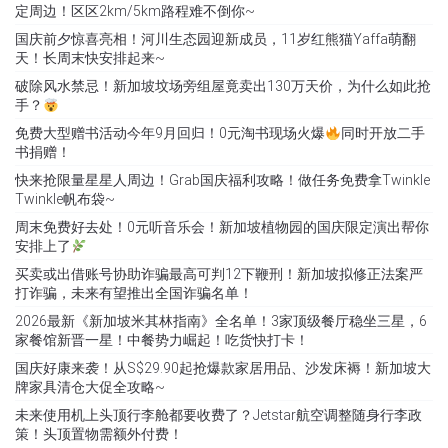
定周边！区区2km/5km路程难不倒你~
国庆前夕惊喜亮相！河川生态园迎新成员，11岁红熊猫Yaffa萌翻
天！长周末快安排起来~
破除风水禁忌！新加坡坟场旁组屋竟卖出130万天价，为什么如此抢
手？
免费大型赠书活动今年9月回归！0元淘书现场火爆
同时开放二手
书捐赠！
快来抢限量星星人周边！Grab国庆福利攻略！做任务免费拿Twinkle
Twinkle帆布袋~
周末免费好去处！0元听音乐会！新加坡植物园的国庆限定演出帮你
安排上了
买卖或出借账号协助诈骗最高可判12下鞭刑！新加坡拟修正法案严
打诈骗，未来有望推出全国诈骗名单！
2026最新《新加坡米其林指南》全名单！3家顶级餐厅稳坐三星，6
家餐馆新晋一星！中餐势力崛起！吃货快打卡！
国庆好康来袭！从S$29.90起抢爆款家居用品、沙发床褥！新加坡大
牌家具清仓大促全攻略~
未来使用机上头顶行李舱都要收费了？Jetstar航空调整随身行李政
策！头顶置物需额外付费！