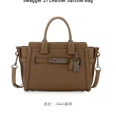
Swagger 27 Leather Satchel Bag
原价：
744.1新币