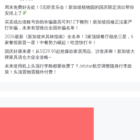
周末免费好去处！0元听音乐会！新加坡植物园的国庆限定演出帮你
安排上了
买卖或出借账号协助诈骗最高可判12下鞭刑！新加坡拟修正法案严
打诈骗，未来有望推出全国诈骗名单！
2026最新《新加坡米其林指南》全名单！3家顶级餐厅稳坐三星，6
家餐馆新晋一星！中餐势力崛起！吃货快打卡！
国庆好康来袭！从S$29.90起抢爆款家居用品、沙发床褥！新加坡大
牌家具清仓大促全攻略~
未来使用机上头顶行李舱都要收费了？Jetstar航空调整随身行李政
策！头顶置物需额外付费！