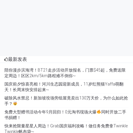
最新发表
陪你漫步滨海湾！BT21走步活动开放报名，门票$45起，免费送限
定周边！区区2km/5km路程难不倒你~
国庆前夕惊喜亮相！河川生态园迎新成员，11岁红熊猫Yaffa萌翻
天！长周末快安排起来~
破除风水禁忌！新加坡坟场旁组屋竟卖出130万天价，为什么如此抢
手？
免费大型赠书活动今年9月回归！0元淘书现场火爆
同时开放二手
书捐赠！
快来抢限量星星人周边！Grab国庆福利攻略！做任务免费拿Twinkle
Twinkle帆布袋~