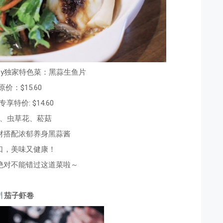
t City独家特色菜：黑蒜生鱼片
原价：$15.60
享特价: $14.60
、虫草花、菘菇
材搭配浓郁养身黑蒜酱
口，美味又健康！
绝对不能错过这道菜啦～
茄子虾卷