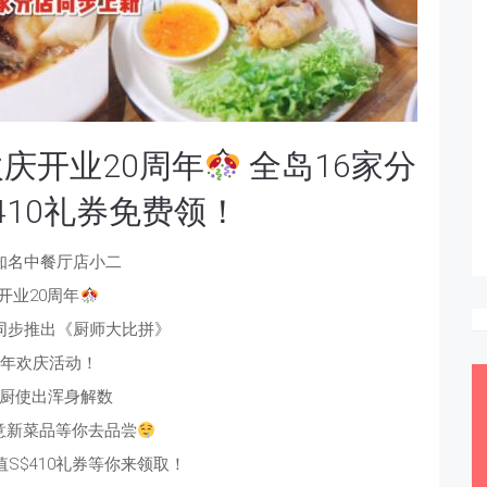
庆开业20周年
全岛16家分
410礼券免费领！
知名中餐厅店小二
开业20周年
店同步推出《厨师大比拼》
周年欢庆活动！
厨使出浑身解数
意新菜品等你去品尝
S$410礼券等你来领取！