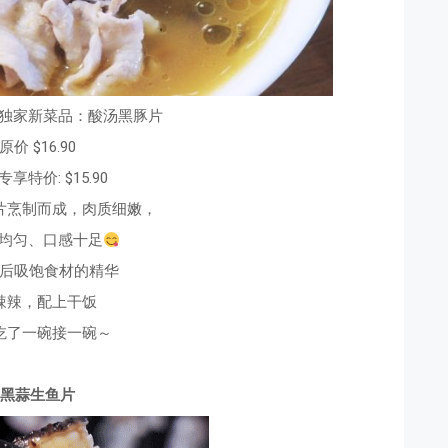
oint独家新菜品：酸汤黑豚片
原价 $16.90
享特价: $15.90
片烹制而成，肉质细嫩，
均匀、
口感十足
后吸饱食材的精华
辣辣，配上干饭
吃了一碗接一碗～
黑蒜生鱼片