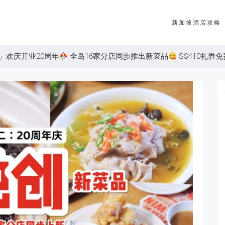
新加坡酒店攻略
」欢庆开业20周年
全岛16家分店同步推出新菜品
S$410礼券