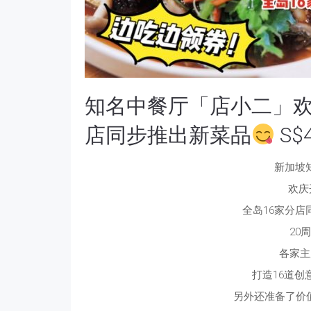
知名中餐厅「店小二」欢
店同步推出新菜品
S$
新加坡
欢庆
全岛16家分
20
各家主
打造16道创
另外还准备了价值