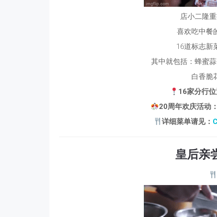
店小二隆重
喜欢吃中餐
16道标志新
其中就包括：蜂蜜蒜
白香脆
16家分行
20周年欢庆活动：2
详细菜单请见：
C
皇后亲