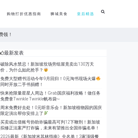
购物打折优惠指南
狮城美食
皇后精选
免费领！
最新发表
破除风水禁忌！新加坡坟场旁组屋竟卖出130万天
价，为什么如此抢手？
免费大型赠书活动今年9月回归！0元淘书现场火爆
同时开放二手书捐赠！
快来抢限量星星人周边！Grab国庆福利攻略！做任务
免费拿Twinkle Twinkle帆布袋~
周末免费好去处！0元听音乐会！新加坡植物园的国庆
限定演出帮你安排上了
买卖或出借账号协助诈骗最高可判12下鞭刑！新加坡
拟修正法案严打诈骗，未来有望推出全国诈骗名单！
2026最新《新加坡米其林指南》全名单！3家顶级餐