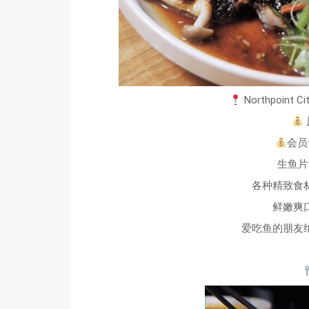
Northpoin
会员专
生鱼片
各种精致食
鲜嫩爽
爱吃鱼的朋友