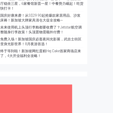
厅稳坐三星，6家餐馆新晋一星！中餐势力崛起！吃货
快打卡！
国庆好康来袭！从S$29.90起抢爆款家居用品、沙发
床褥！新加坡大牌家具清仓大促全攻略~
未来使用机上头顶行李舱都要收费了？Jetstar航空调
整随身行李政策！头顶置物需额外付费！
免费入场！新加坡国庆必逛夜间光影展，武吉士街区
变身光影世界！8月夜游首选！
终于等到啦！新加坡网红蛋糕Hej Cake首家商场店来
了，4大开业福利全攻略！