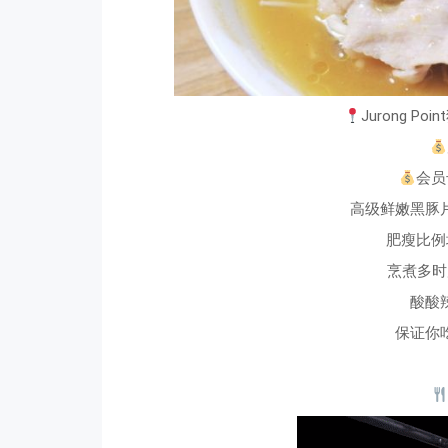
Jurong P
会员专
高级鲜嫩黑豚
肥瘦比例
烹煮多时
酸酸
保证你