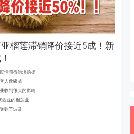
亚榴莲滞销降价接近5成！新
哦！
疫情闹得沸沸扬扬
客人数骤减
业收到很大的影响
来西亚的榴莲业
受到了波及