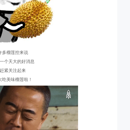
许多榴莲控来说
一个天大的好消息
赶紧关注起来
大吃美味榴莲啦！