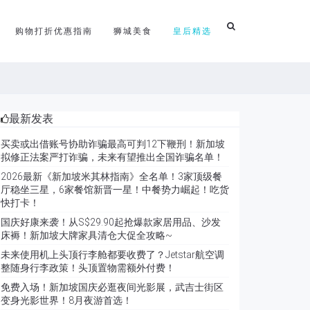
购物打折优惠指南
狮城美食
皇后精选
最新发表
买卖或出借账号协助诈骗最高可判12下鞭刑！新加坡
拟修正法案严打诈骗，未来有望推出全国诈骗名单！
2026最新《新加坡米其林指南》全名单！3家顶级餐
厅稳坐三星，6家餐馆新晋一星！中餐势力崛起！吃货
快打卡！
国庆好康来袭！从S$29.90起抢爆款家居用品、沙发
床褥！新加坡大牌家具清仓大促全攻略~
未来使用机上头顶行李舱都要收费了？Jetstar航空调
整随身行李政策！头顶置物需额外付费！
免费入场！新加坡国庆必逛夜间光影展，武吉士街区
变身光影世界！8月夜游首选！