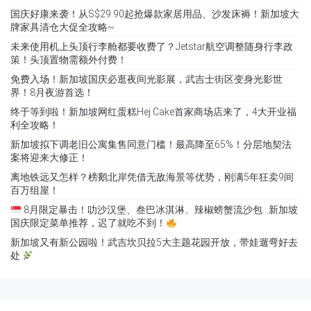
国庆好康来袭！从S$29.90起抢爆款家居用品、沙发床褥！新加坡大
牌家具清仓大促全攻略~
未来使用机上头顶行李舱都要收费了？Jetstar航空调整随身行李政
策！头顶置物需额外付费！
免费入场！新加坡国庆必逛夜间光影展，武吉士街区变身光影世
界！8月夜游首选！
终于等到啦！新加坡网红蛋糕Hej Cake首家商场店来了，4大开业福
利全攻略！
新加坡拟下调老旧公寓集售同意门槛！最高降至65%！分层地契法
案将迎来大修正！
离地铁远又怎样？榜鹅北岸凭借无敌海景等优势，刚满5年狂卖9间
百万组屋！
8月限定暴击！叻沙汉堡、叁巴冰淇淋、辣椒螃蟹流沙包…新加坡
国庆限定菜单推荐，迟了就吃不到！
新加坡又有新公园啦！武吉坎贝拉5大主题花园开放，带娃遛弯好去
处