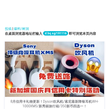
投稿
|
爆料/树洞
d.bq.sg/191116
在桌面浏览器地址栏输入
即可浏览本页内容
8月信用卡礼物更新！Dyson吹风机/索尼最新降噪耳机WH-
1000XM5/新秀丽旅行箱/350新币四选一！