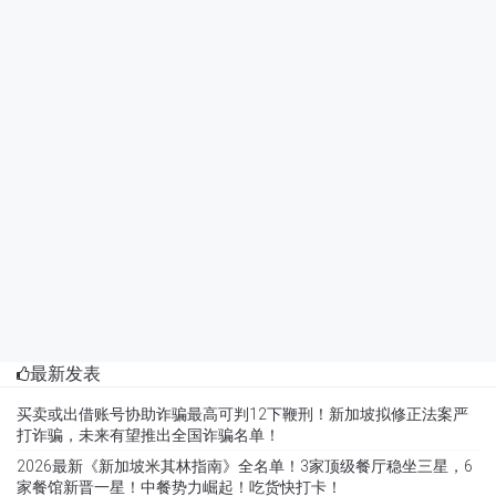
最新发表
买卖或出借账号协助诈骗最高可判12下鞭刑！新加坡拟修正法案严
打诈骗，未来有望推出全国诈骗名单！
2026最新《新加坡米其林指南》全名单！3家顶级餐厅稳坐三星，6
家餐馆新晋一星！中餐势力崛起！吃货快打卡！