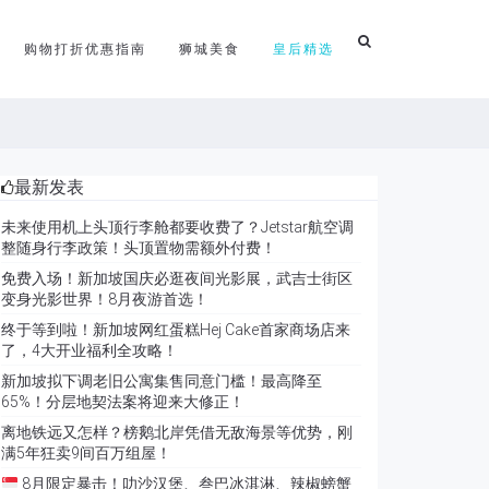
购物打折优惠指南
狮城美食
皇后精选
最新发表
未来使用机上头顶行李舱都要收费了？Jetstar航空调
整随身行李政策！头顶置物需额外付费！
免费入场！新加坡国庆必逛夜间光影展，武吉士街区
变身光影世界！8月夜游首选！
终于等到啦！新加坡网红蛋糕Hej Cake首家商场店来
了，4大开业福利全攻略！
新加坡拟下调老旧公寓集售同意门槛！最高降至
65%！分层地契法案将迎来大修正！
离地铁远又怎样？榜鹅北岸凭借无敌海景等优势，刚
满5年狂卖9间百万组屋！
8月限定暴击！叻沙汉堡、叁巴冰淇淋、辣椒螃蟹