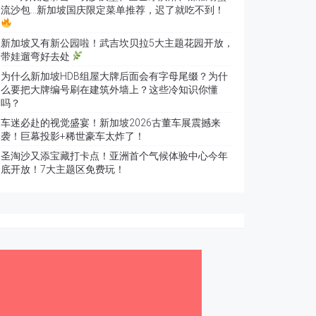
流沙包…新加坡国庆限定菜单推荐，迟了就吃不到！
新加坡又有新公园啦！武吉坎贝拉5大主题花园开放，
带娃遛弯好去处
为什么新加坡HDB组屋大牌后面会有字母尾缀？为什
么要把大牌编号刷在建筑外墙上？这些冷知识你懂
吗？
车迷必赴的视觉盛宴！新加坡2026古董车展震撼来
袭！巨幕投影+稀世豪车太炸了！
圣淘沙又添宝藏打卡点！亚洲首个气候体验中心今年
底开放！7大主题区免费玩！