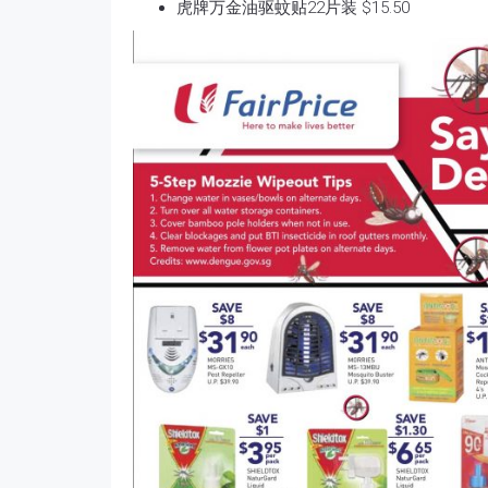
虎牌万金油驱蚊贴22片装 $15.50