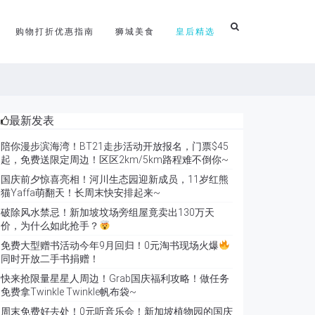
购物打折优惠指南
狮城美食
皇后精选
最新发表
陪你漫步滨海湾！BT21走步活动开放报名，门票$45
起，免费送限定周边！区区2km/5km路程难不倒你~
国庆前夕惊喜亮相！河川生态园迎新成员，11岁红熊
猫Yaffa萌翻天！长周末快安排起来~
破除风水禁忌！新加坡坟场旁组屋竟卖出130万天
价，为什么如此抢手？
免费大型赠书活动今年9月回归！0元淘书现场火爆
同时开放二手书捐赠！
快来抢限量星星人周边！Grab国庆福利攻略！做任务
免费拿Twinkle Twinkle帆布袋~
周末免费好去处！0元听音乐会！新加坡植物园的国庆