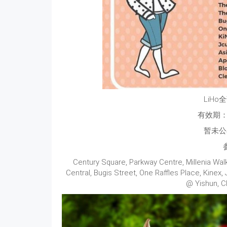
LiH
有效期：
暂未公
Century Square, Parkway Centre, Millenia Walk
Central, Bugis Street, One Raffles Place, Kinex
@ Yishun, C