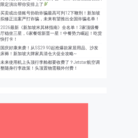
限定演出帮你安排上了
买卖或出借账号协助诈骗最高可判12下鞭刑！新加坡
拟修正法案严打诈骗，未来有望推出全国诈骗名单！
2026最新《新加坡米其林指南》全名单！3家顶级餐
厅稳坐三星，6家餐馆新晋一星！中餐势力崛起！吃货
快打卡！
国庆好康来袭！从S$29.90起抢爆款家居用品、沙发
床褥！新加坡大牌家具清仓大促全攻略~
未来使用机上头顶行李舱都要收费了？Jetstar航空调
整随身行李政策！头顶置物需额外付费！