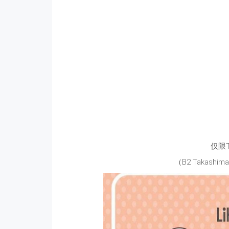
仅限T
（B2 Takashimay