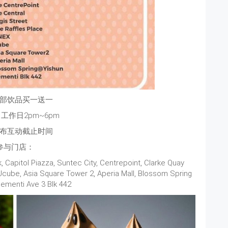
o全部饮品买一送一
工作日2pm~6pm
布互动截止时间
参与门店：
, Capitol Piazza, Suntec City, Centrepoint, Clarke Quay
, Jcube, Asia Square Tower 2, Aperia Mall, Blossom Spring
lementi Ave 3 Blk 442