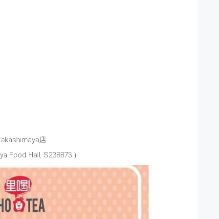
akashimaya店
a Food Hall, S238873.）