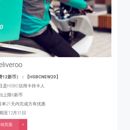
eliveroo
12新币）：【HSBCNEW20】
且是HSBC信用卡持卡人
扣上限6新币
首单21天内完成方有优惠
期至12月31日
活动页面