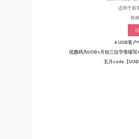
适用于新
有效
4.UOB客
优惠码为UOB+月份三位字母缩写+4O
五月code【UO