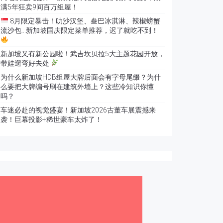
满5年狂卖9间百万组屋！
8月限定暴击！叻沙汉堡、叁巴冰淇淋、辣椒螃蟹
流沙包…新加坡国庆限定菜单推荐，迟了就吃不到！
新加坡又有新公园啦！武吉坎贝拉5大主题花园开放，
带娃遛弯好去处
为什么新加坡HDB组屋大牌后面会有字母尾缀？为什
么要把大牌编号刷在建筑外墙上？这些冷知识你懂
吗？
车迷必赴的视觉盛宴！新加坡2026古董车展震撼来
袭！巨幕投影+稀世豪车太炸了！