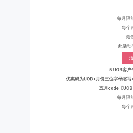
每月限前
每个
最
此活动
5.UOB客
优惠码为UOB+月份三位字母缩写+6O
五月code【UO
每月限前
每个