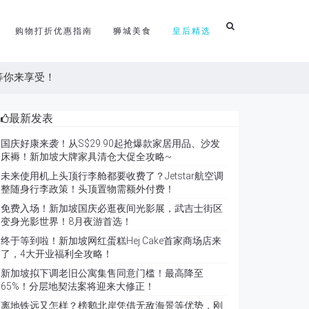
购物打折优惠指南
狮城美食
皇后精选
优惠等你来享受！
最新发表
国庆好康来袭！从S$29.90起抢爆款家居用品、沙发
床褥！新加坡大牌家具清仓大促全攻略~
未来使用机上头顶行李舱都要收费了？Jetstar航空调
整随身行李政策！头顶置物需额外付费！
免费入场！新加坡国庆必逛夜间光影展，武吉士街区
变身光影世界！8月夜游首选！
终于等到啦！新加坡网红蛋糕Hej Cake首家商场店来
了，4大开业福利全攻略！
新加坡拟下调老旧公寓集售同意门槛！最高降至
65%！分层地契法案将迎来大修正！
离地铁远又怎样？榜鹅北岸凭借无敌海景等优势，刚