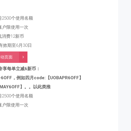
2500个使用名额
账户限使用一次
低消费12新币
有效期至6月30日
活动页面
户专享每单立减6新币：
FF，例如四月code:【UOBAPR6OFF】
BMAY6OFF】。。以此类推
2500个使用名额
账户限使用一次