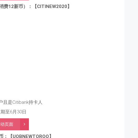
费12新币）：【CITINEW2020】
且是Citibank持卡人
期至6月30日
活动页面
币：【UOBNEWTOROO】