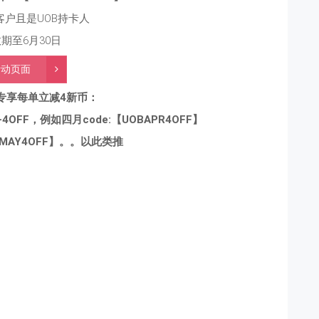
客户且是UOB持卡人
期至6月30日
活动页面
户专享每单立减4新币：
FF，例如四月code:【UOBAPR4OFF】
BMAY4OFF】。。以此类推