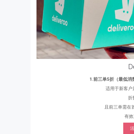
D
1.前三单5折（最低消费
适用于新客户
折
且前三单需在
有效