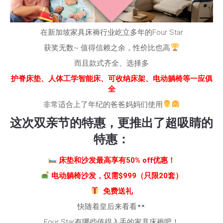
在新加坡家具床褥行业屹立多年的Four Star
获奖无数~ 值得信赖之余，性价比也高
而且款式齐全、选择多
护脊床垫、人体工学智能床、可收纳床架、电动躺椅等一应俱
全
非常适合上了年纪的爸爸妈妈们使用
这次双亲节的特惠，更推出了超吸睛的
特惠：
床垫和沙发最高享有50% off优惠！
电动躺椅沙发，仅需$999（只限20套）
免费送礼
快随着皇后来看看
Four Star有哪些值得入手的家具床褥吧！