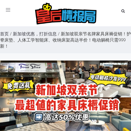
Toggle
navigation
首页
/
新加坡优惠，打折信息
/
新加坡双亲节名牌家具床褥促销！护
脊床垫、人体工学智能床、收纳床架高达半价！电动躺椅只需999
新！