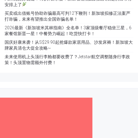
安排上了
买卖或出借账号协助诈骗最高可判12下鞭刑！新加坡拟修正法案严
打诈骗，未来有望推出全国诈骗名单！
2026最新《新加坡米其林指南》全名单！3家顶级餐厅稳坐三星，6
家餐馆新晋一星！中餐势力崛起！吃货快打卡！
国庆好康来袭！从S$29.90起抢爆款家居用品、沙发床褥！新加坡大
牌家具清仓大促全攻略~
未来使用机上头顶行李舱都要收费了？Jetstar航空调整随身行李政
策！头顶置物需额外付费！