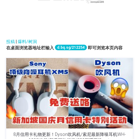
投稿
|
爆料/树洞
d.bq.sg/212254
在桌面浏览器地址栏输入
即可浏览本页内容
8月信用卡礼物更新！Dyson吹风机/索尼最新降噪耳机WH-