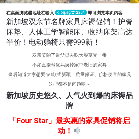
d.bq.sg/212254
在桌面浏览器地址栏输入
即可浏览本页内容
新加坡双亲节名牌家具床褥促销！护脊
床垫、人体工学智能床、收纳床架高达
半价！电动躺椅只需999新！
双亲节除了带父母去吃大餐享受一番
不如直接帮爸妈换掉家中老旧的家具
皇后知道大家想要get款式新颖、质量保证、价格便宜的家具
这些都不是问题啦～
新加坡历史悠久、人气火到爆的床褥品
牌
「Four Star」最实惠的家具促销将启
动！