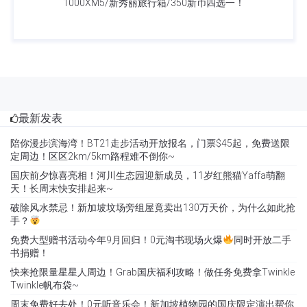
1000XM5/新秀丽旅行箱/350新币四选一！
最新发表
陪你漫步滨海湾！BT21走步活动开放报名，门票$45起，免费送限
定周边！区区2km/5km路程难不倒你~
国庆前夕惊喜亮相！河川生态园迎新成员，11岁红熊猫Yaffa萌翻
天！长周末快安排起来~
破除风水禁忌！新加坡坟场旁组屋竟卖出130万天价，为什么如此抢
手？
免费大型赠书活动今年9月回归！0元淘书现场火爆
同时开放二手
书捐赠！
快来抢限量星星人周边！Grab国庆福利攻略！做任务免费拿Twinkle
Twinkle帆布袋~
周末免费好去处！0元听音乐会！新加坡植物园的国庆限定演出帮你