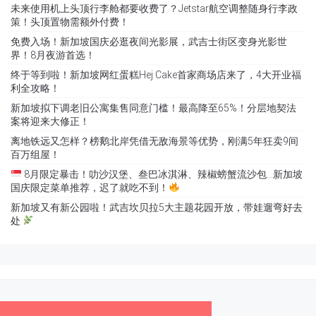
未来使用机上头顶行李舱都要收费了？Jetstar航空调整随身行李政
策！头顶置物需额外付费！
免费入场！新加坡国庆必逛夜间光影展，武吉士街区变身光影世
界！8月夜游首选！
终于等到啦！新加坡网红蛋糕Hej Cake首家商场店来了，4大开业福
利全攻略！
新加坡拟下调老旧公寓集售同意门槛！最高降至65%！分层地契法
案将迎来大修正！
离地铁远又怎样？榜鹅北岸凭借无敌海景等优势，刚满5年狂卖9间
百万组屋！
8月限定暴击！叻沙汉堡、叁巴冰淇淋、辣椒螃蟹流沙包…新加坡
国庆限定菜单推荐，迟了就吃不到！
新加坡又有新公园啦！武吉坎贝拉5大主题花园开放，带娃遛弯好去
处