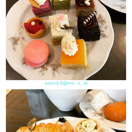
source:IG@mo._.ri._.ta