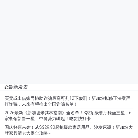
最新发表
买卖或出借账号协助诈骗最高可判12下鞭刑！新加坡拟修正法案严
打诈骗，未来有望推出全国诈骗名单！
2026最新《新加坡米其林指南》全名单！3家顶级餐厅稳坐三星，6
家餐馆新晋一星！中餐势力崛起！吃货快打卡！
国庆好康来袭！从S$29.90起抢爆款家居用品、沙发床褥！新加坡大
牌家具清仓大促全攻略~