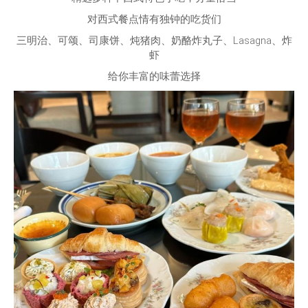
对西式餐点情有独钟的吃货们
三明治、可颂、司康饼、炖猪肉、奶酪炸丸子、Lasagna、炸
虾
给你丰富的味蕾选择