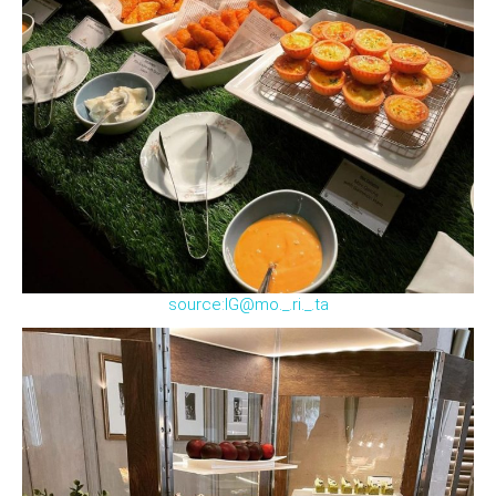
source:IG@mo._.ri._.ta