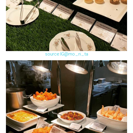
source:IG@mo._.ri._.ta