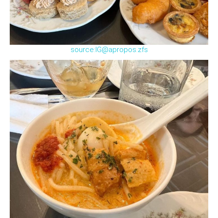
source:IG@apropos.zfs