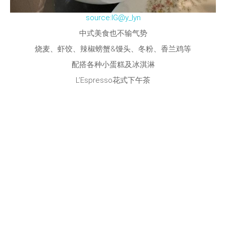
source:IG@y_lyn
中式美食也不输气势
烧麦、虾饺、辣椒螃蟹&馒头、冬粉、香兰鸡等
配搭各种小蛋糕及冰淇淋
L’Espresso花式下午茶