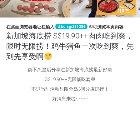
d.bq.sg/211284
在桌面浏览器地址栏输入
即可浏览本页内容
新加坡海底捞 S$19.90++肉肉吃到爽，
限时无限捞！鸡牛猪鱼一次吃到爽，先
到先享受啊
前不久皇后分享过新加坡海底捞最新好康
S$19.90++无限畅吃套餐
不过当时活动只限全岛3间分店进行！
好消息来啦~~~~