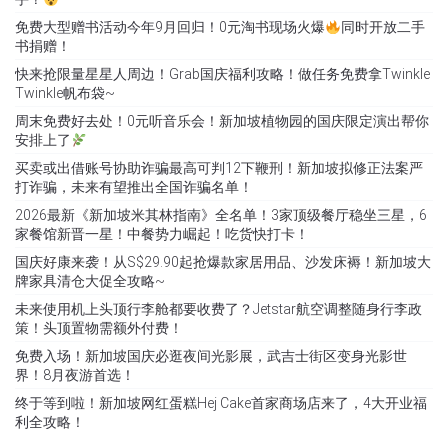
免费大型赠书活动今年9月回归！0元淘书现场火爆
同时开放二手
书捐赠！
快来抢限量星星人周边！Grab国庆福利攻略！做任务免费拿Twinkle
Twinkle帆布袋~
周末免费好去处！0元听音乐会！新加坡植物园的国庆限定演出帮你
安排上了
买卖或出借账号协助诈骗最高可判12下鞭刑！新加坡拟修正法案严
打诈骗，未来有望推出全国诈骗名单！
2026最新《新加坡米其林指南》全名单！3家顶级餐厅稳坐三星，6
家餐馆新晋一星！中餐势力崛起！吃货快打卡！
国庆好康来袭！从S$29.90起抢爆款家居用品、沙发床褥！新加坡大
牌家具清仓大促全攻略~
未来使用机上头顶行李舱都要收费了？Jetstar航空调整随身行李政
策！头顶置物需额外付费！
免费入场！新加坡国庆必逛夜间光影展，武吉士街区变身光影世
界！8月夜游首选！
终于等到啦！新加坡网红蛋糕Hej Cake首家商场店来了，4大开业福
利全攻略！