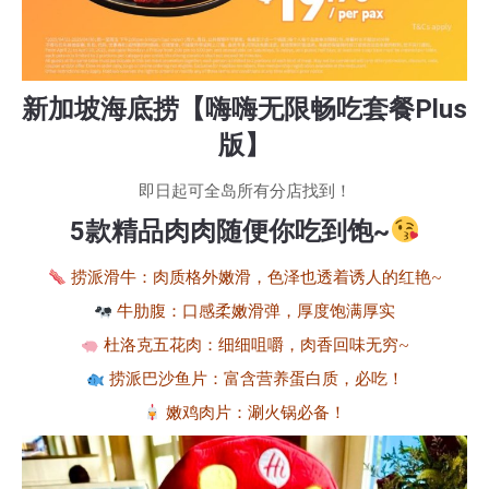
新加坡海底捞【嗨嗨无限畅吃套餐Plus
版】
即日起可全岛所有分店找到！
5款精品肉肉随便你吃到饱~
捞派滑牛：肉质格外嫩滑，色泽也透着诱人的红艳~
牛肋腹：口感柔嫩滑弹，厚度饱满厚实
杜洛克五花肉：细细咀嚼，肉香回味无穷~
捞派巴沙鱼片：富含营养蛋白质，必吃！
嫩鸡肉片：涮火锅必备！