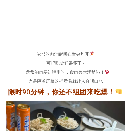
浓郁的肉汁瞬间在舌尖炸开
可把吃货们馋坏了~
一盘盘的肉塞进嘴里吃，食肉兽太满足啦！
光是隔着屏幕这样看着就让人直咽口水
限时90分钟，你还不组团来吃爆！