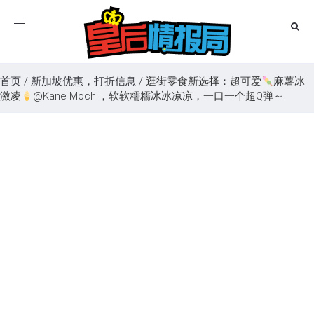
Toggle
navigation
首页
/
新加坡优惠，打折信息
/
逛街零食新选择：超可爱
麻薯冰
激凌
@Kane Mochi，软软糯糯冰冰凉凉，一口一个超Q弹～