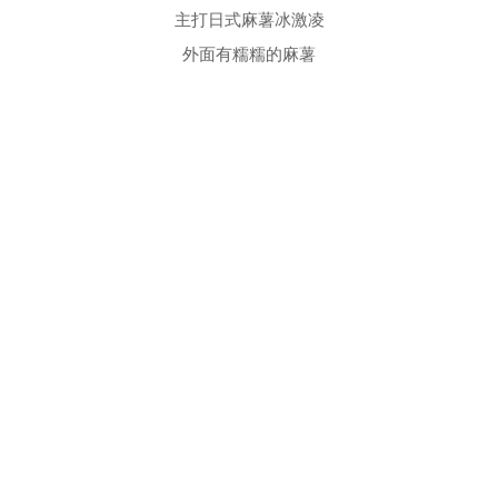
主打日式麻薯冰激凌
外面有糯糯的麻薯