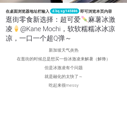
d.bq.sg/145886
在桌面浏览器地址栏输入
即可浏览本页内容
逛街零食新选择：超可爱
麻薯冰激
凌
@Kane Mochi，软软糯糯冰冰凉
凉，一口一个超Q弹～
新加坡天气炎热
在逛街的时候总是想买一份冰激凌来解暑（解馋）
但是冰激凌有个问题
就是融化的太快了～
吃起来很messy