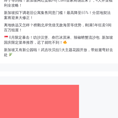
终于等到啦！新加坡网红蛋糕Hej Cake首家商场店来了，4大开业福
利全攻略！
新加坡拟下调老旧公寓集售同意门槛！最高降至65%！分层地契法
案将迎来大修正！
离地铁远又怎样？榜鹅北岸凭借无敌海景等优势，刚满5年狂卖9间
百万组屋！
8月限定暴击！叻沙汉堡、叁巴冰淇淋、辣椒螃蟹流沙包…新加坡
国庆限定菜单推荐，迟了就吃不到！
新加坡又有新公园啦！武吉坎贝拉5大主题花园开放，带娃遛弯好去
处