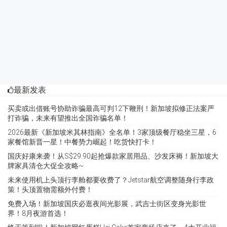
最新发表
买卖或出借账号协助诈骗最高可判12下鞭刑！新加坡拟修正法案严
打诈骗，未来有望推出全国诈骗名单！
2026最新《新加坡米其林指南》全名单！3家顶级餐厅稳坐三星，6
家餐馆新晋一星！中餐势力崛起！吃货快打卡！
国庆好康来袭！从S$29.90起抢爆款家居用品、沙发床褥！新加坡大
牌家具清仓大促全攻略~
未来使用机上头顶行李舱都要收费了？Jetstar航空调整随身行李政
策！头顶置物需额外付费！
免费入场！新加坡国庆必逛夜间光影展，武吉士街区变身光影世
界！8月夜游首选！