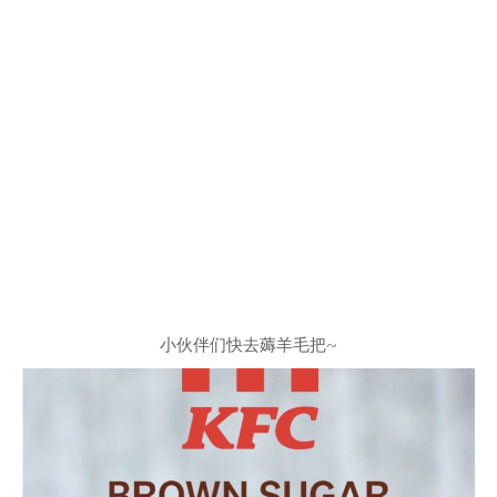
小伙伴们快去薅羊毛把~