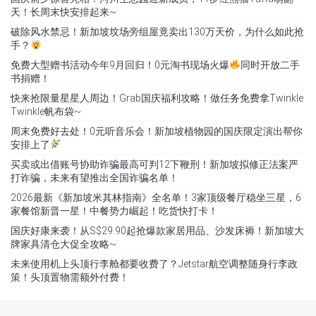
天！长周末快安排起来~
破除风水禁忌！新加坡坟场旁组屋竟卖出130万天价，为什么如此抢
手？
免费大型赠书活动今年9月回归！0元淘书现场火爆
同时开放二手
书捐赠！
快来抢限量星星人周边！Grab国庆福利攻略！做任务免费拿Twinkle
Twinkle帆布袋~
周末免费好去处！0元听音乐会！新加坡植物园的国庆限定演出帮你
安排上了
买卖或出借账号协助诈骗最高可判12下鞭刑！新加坡拟修正法案严
打诈骗，未来有望推出全国诈骗名单！
2026最新《新加坡米其林指南》全名单！3家顶级餐厅稳坐三星，6
家餐馆新晋一星！中餐势力崛起！吃货快打卡！
国庆好康来袭！从S$29.90起抢爆款家居用品、沙发床褥！新加坡大
牌家具清仓大促全攻略~
未来使用机上头顶行李舱都要收费了？Jetstar航空调整随身行李政
策！头顶置物需额外付费！