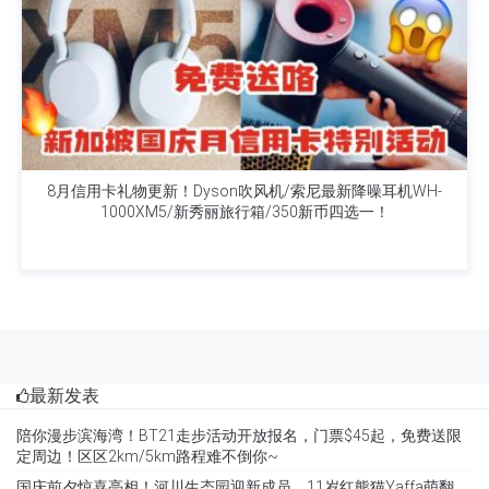
8月信用卡礼物更新！Dyson吹风机/索尼最新降噪耳机WH-
1000XM5/新秀丽旅行箱/350新币四选一！
最新发表
陪你漫步滨海湾！BT21走步活动开放报名，门票$45起，免费送限
定周边！区区2km/5km路程难不倒你~
国庆前夕惊喜亮相！河川生态园迎新成员，11岁红熊猫Yaffa萌翻