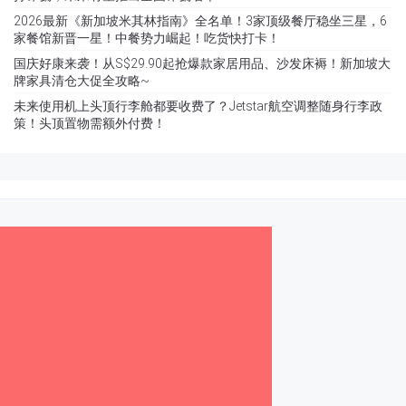
2026最新《新加坡米其林指南》全名单！3家顶级餐厅稳坐三星，6
家餐馆新晋一星！中餐势力崛起！吃货快打卡！
国庆好康来袭！从S$29.90起抢爆款家居用品、沙发床褥！新加坡大
牌家具清仓大促全攻略~
未来使用机上头顶行李舱都要收费了？Jetstar航空调整随身行李政
策！头顶置物需额外付费！