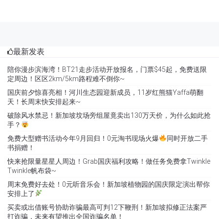
最新发表
陪你漫步滨海湾！BT21走步活动开放报名，门票$45起，免费送限
定周边！区区2km/5km路程难不倒你~
国庆前夕惊喜亮相！河川生态园迎新成员，11岁红熊猫Yaffa萌翻
天！长周末快安排起来~
破除风水禁忌！新加坡坟场旁组屋竟卖出130万天价，为什么如此抢
手？
免费大型赠书活动今年9月回归！0元淘书现场火爆
同时开放二手
书捐赠！
快来抢限量星星人周边！Grab国庆福利攻略！做任务免费拿Twinkle
Twinkle帆布袋~
周末免费好去处！0元听音乐会！新加坡植物园的国庆限定演出帮你
安排上了
买卖或出借账号协助诈骗最高可判12下鞭刑！新加坡拟修正法案严
打诈骗，未来有望推出全国诈骗名单！