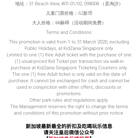
地址：31 Beach View, #01-01/02, 098008 （圣淘沙）
儿童门票价格：62新币
大人价格：
35新币
（活动期间免费）
Terms and Conditions:
This promotion is valid from 1 to 31 March 2020, excluding
Public Holidays, at KidZania Singapore only.
Limited to one (1) free Adult ticket with the purchase of one
(1) usual-priced Kid Ticket per transaction via walk-in
purchase at KidZania Singapore Ticketing Counters only.
The one (1) free Adult ticket is only valid on the date of
purchase. It cannot be exchanged for cash and cannot be
used in conjunction with other offers, discounts or
promotions.
Other park rules and regulations apply.
The Management reserves the right to change the terms
and conditions of this promotion without prior notice.