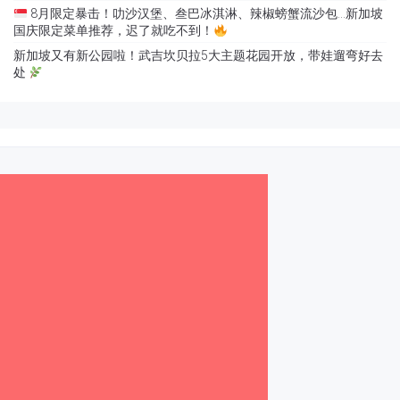
8月限定暴击！叻沙汉堡、叁巴冰淇淋、辣椒螃蟹流沙包…新加坡
国庆限定菜单推荐，迟了就吃不到！
新加坡又有新公园啦！武吉坎贝拉5大主题花园开放，带娃遛弯好去
处