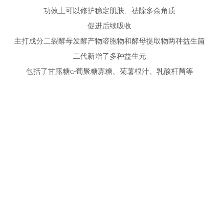
功效上可以修护稳定肌肤、祛除多余角质
促进后续吸收
主打成分二裂酵母发酵产物溶胞物和酵母提取物两种益生箘
二代新增了多种益生元
包括了甘露糖α-葡聚糖寡糖、菊薯根汁、乳酸杆菌等