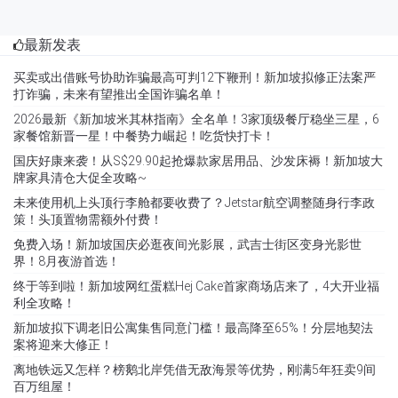
最新发表
买卖或出借账号协助诈骗最高可判12下鞭刑！新加坡拟修正法案严
打诈骗，未来有望推出全国诈骗名单！
2026最新《新加坡米其林指南》全名单！3家顶级餐厅稳坐三星，6
家餐馆新晋一星！中餐势力崛起！吃货快打卡！
国庆好康来袭！从S$29.90起抢爆款家居用品、沙发床褥！新加坡大
牌家具清仓大促全攻略~
未来使用机上头顶行李舱都要收费了？Jetstar航空调整随身行李政
策！头顶置物需额外付费！
免费入场！新加坡国庆必逛夜间光影展，武吉士街区变身光影世
界！8月夜游首选！
终于等到啦！新加坡网红蛋糕Hej Cake首家商场店来了，4大开业福
利全攻略！
新加坡拟下调老旧公寓集售同意门槛！最高降至65%！分层地契法
案将迎来大修正！
离地铁远又怎样？榜鹅北岸凭借无敌海景等优势，刚满5年狂卖9间
百万组屋！