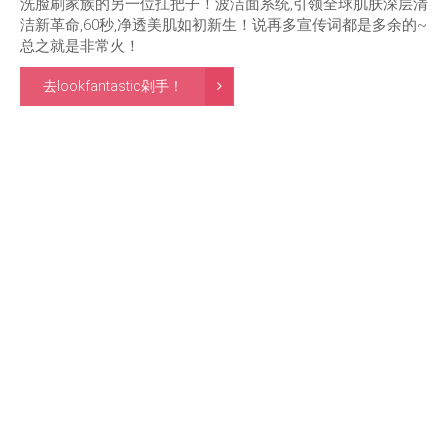
洗脸刷家族的另一位扛把子！波洁面系统,引领全球肌肤深层清
洁新革命,60秒,净透美肌如初新生！说再多宣传词都是多余的~
总之就是非常火！
去lookfantastic剁手！