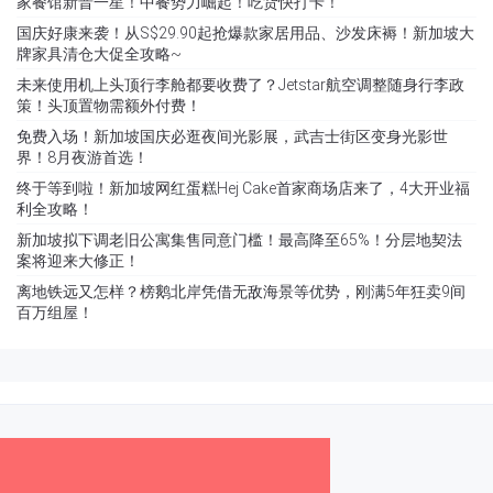
家餐馆新晋一星！中餐势力崛起！吃货快打卡！
国庆好康来袭！从S$29.90起抢爆款家居用品、沙发床褥！新加坡大
牌家具清仓大促全攻略~
未来使用机上头顶行李舱都要收费了？Jetstar航空调整随身行李政
策！头顶置物需额外付费！
免费入场！新加坡国庆必逛夜间光影展，武吉士街区变身光影世
界！8月夜游首选！
终于等到啦！新加坡网红蛋糕Hej Cake首家商场店来了，4大开业福
利全攻略！
新加坡拟下调老旧公寓集售同意门槛！最高降至65%！分层地契法
案将迎来大修正！
离地铁远又怎样？榜鹅北岸凭借无敌海景等优势，刚满5年狂卖9间
百万组屋！