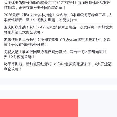
买卖或出借账号协助诈骗最高可判12下鞭刑！新加坡拟修正法案严
打诈骗，未来有望推出全国诈骗名单！
2026最新《新加坡米其林指南》全名单！3家顶级餐厅稳坐三星，6
家餐馆新晋一星！中餐势力崛起！吃货快打卡！
国庆好康来袭！从S$29.90起抢爆款家居用品、沙发床褥！新加坡大
牌家具清仓大促全攻略~
未来使用机上头顶行李舱都要收费了？Jetstar航空调整随身行李政
策！头顶置物需额外付费！
免费入场！新加坡国庆必逛夜间光影展，武吉士街区变身光影世
界！8月夜游首选！
终于等到啦！新加坡网红蛋糕Hej Cake首家商场店来了，4大开业福
利全攻略！