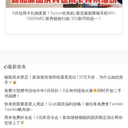
8月信用卡礼物更新！Dyson吹风机/索尼最新降噪耳机WH-
1000XM5/新秀丽旅行箱/350新币四选一！
最新发表
破除风水禁忌！新加坡坟场旁组屋竟卖出130万天价，为什么如此抢
手？
免费大型赠书活动今年9月回归！0元淘书现场火爆
同时开放二手
书捐赠！
快来抢限量星星人周边！Grab国庆福利攻略！做任务免费拿Twinkle
Twinkle帆布袋~
周末免费好去处！0元听音乐会！新加坡植物园的国庆限定演出帮你
安排上了