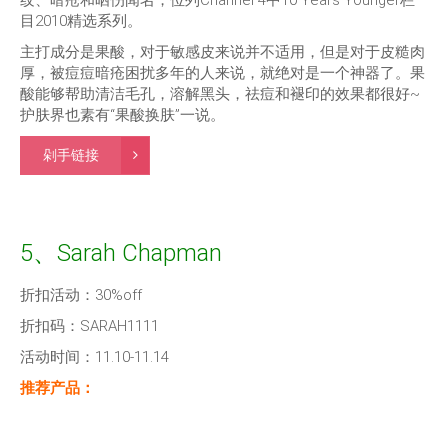
纹、暗疮和晒伤闻名，位列Channel 4中10 Years Younger栏
目2010精选系列。
主打成分是果酸，对于敏感皮来说并不适用，但是对于皮糙肉
厚，被痘痘暗疮困扰多年的人来说，就绝对是一个神器了。果
酸能够帮助清洁毛孔，溶解黑头，祛痘和褪印的效果都很好~
护肤界也素有“果酸换肤”一说。
剁手链接
5、Sarah Chapman
折扣活动：30%off
折扣码：SARAH1111
活动时间：11.10-11.14
推荐产品：