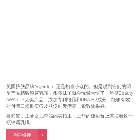
英国护肤品牌Argentum 还是相当小众的。但是说到它们的明
星产品精致银露乳霜，很多妹子就会恍然大悟了！年度Beauty
AWARDS大奖产品，添加专利银露和DNA HP成分，能够有效
对付闭口粉刺痘痘皮肤泛红发痒等，紧致效果好。
要知道，王菲女儿李嫣的美拍里，王菲的梳妆台上就摆着这一
瓶银霜乳哦！
剁手链接