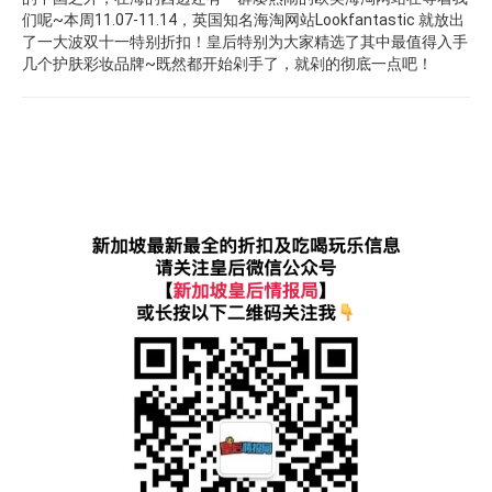
们呢~本周11.07-11.14，英国知名海淘网站Lookfantastic 就放出
了一大波双十一特别折扣！皇后特别为大家精选了其中最值得入手
几个护肤彩妆品牌~既然都开始剁手了，就剁的彻底一点吧！