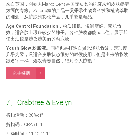
来自英国，创始人Marko Lens是国际知名的抗衰来和皮肤癌症
方面的专家。Zelens家的产品一贯秉承生物高科技和植物萃取
的理念，从护肤到彩妆产品，几乎都是精品。
Age Control Foundation
，粉质细腻、滋润度好、素肌妆
效，适合脸上瑕疵较少的妹子。各种肤质都能hold住，属于即
使出油也是越夜越美丽的粉底液。
Youth Glow 粉底液。
同样也是打造自然光泽肌妆效，遮瑕度
几乎为零，只适合皮肤状态很好的时候使用，但是出来的妆效
跟名字一样，焕发青春自然，绝对令人惊艳！
剁手链接
7、Crabtree & Evelyn
折扣活动：30%off
折扣码：CRAB1111
活动时间：11.10-11.14