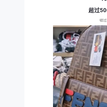
超过5
错过