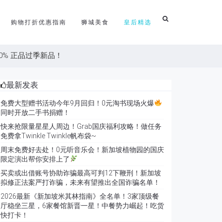
购物打折优惠指南
狮城美食
皇后精选
，100% 正品过季新品！
最新发表
免费大型赠书活动今年9月回归！0元淘书现场火爆
同时开放二手书捐赠！
快来抢限量星星人周边！Grab国庆福利攻略！做任务
免费拿Twinkle Twinkle帆布袋~
周末免费好去处！0元听音乐会！新加坡植物园的国庆
限定演出帮你安排上了
买卖或出借账号协助诈骗最高可判12下鞭刑！新加坡
拟修正法案严打诈骗，未来有望推出全国诈骗名单！
2026最新《新加坡米其林指南》全名单！3家顶级餐
厅稳坐三星，6家餐馆新晋一星！中餐势力崛起！吃货
快打卡！