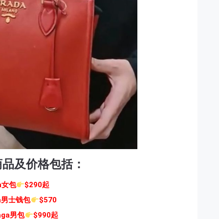
商品及价格包括：
ch女包
$290起
ga男士钱包
$570
iaga男包
$990起