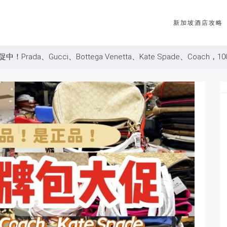
新加坡酒店攻略
rada、Gucci、Bottega Venetta、Kate Spade、Coach