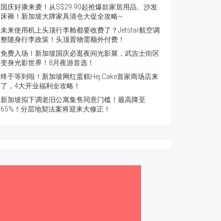
国庆好康来袭！从S$29.90起抢爆款家居用品、沙发
床褥！新加坡大牌家具清仓大促全攻略~
未来使用机上头顶行李舱都要收费了？Jetstar航空调
整随身行李政策！头顶置物需额外付费！
免费入场！新加坡国庆必逛夜间光影展，武吉士街区
变身光影世界！8月夜游首选！
终于等到啦！新加坡网红蛋糕Hej Cake首家商场店来
了，4大开业福利全攻略！
新加坡拟下调老旧公寓集售同意门槛！最高降至
65%！分层地契法案将迎来大修正！