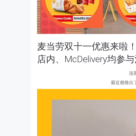
麦当劳双十一优惠来啦！
店内、McDelivery均参
连
最近都推出