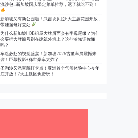
流沙包…新加坡国庆限定菜单推荐，迟了就吃不到！
新加坡又有新公园啦！武吉坎贝拉5大主题花园开放，
带娃遛弯好去处
为什么新加坡HDB组屋大牌后面会有字母尾缀？为什
么要把大牌编号刷在建筑外墙上？这些冷知识你懂
吗？
车迷必赴的视觉盛宴！新加坡2026古董车展震撼来
袭！巨幕投影+稀世豪车太炸了！
圣淘沙又添宝藏打卡点！亚洲首个气候体验中心今年
底开放！7大主题区免费玩！