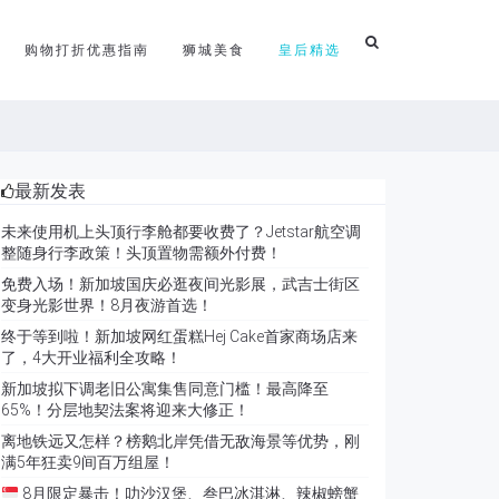
购物打折优惠指南
狮城美食
皇后精选
最新发表
未来使用机上头顶行李舱都要收费了？Jetstar航空调
整随身行李政策！头顶置物需额外付费！
免费入场！新加坡国庆必逛夜间光影展，武吉士街区
变身光影世界！8月夜游首选！
终于等到啦！新加坡网红蛋糕Hej Cake首家商场店来
了，4大开业福利全攻略！
新加坡拟下调老旧公寓集售同意门槛！最高降至
65%！分层地契法案将迎来大修正！
离地铁远又怎样？榜鹅北岸凭借无敌海景等优势，刚
满5年狂卖9间百万组屋！
8月限定暴击！叻沙汉堡、叁巴冰淇淋、辣椒螃蟹