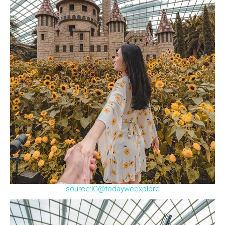
source:IG@todayweexplore