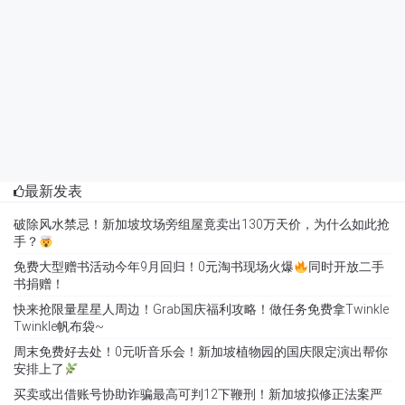
最新发表
破除风水禁忌！新加坡坟场旁组屋竟卖出130万天价，为什么如此抢
手？
免费大型赠书活动今年9月回归！0元淘书现场火爆
同时开放二手
书捐赠！
快来抢限量星星人周边！Grab国庆福利攻略！做任务免费拿Twinkle
Twinkle帆布袋~
周末免费好去处！0元听音乐会！新加坡植物园的国庆限定演出帮你
安排上了
买卖或出借账号协助诈骗最高可判12下鞭刑！新加坡拟修正法案严