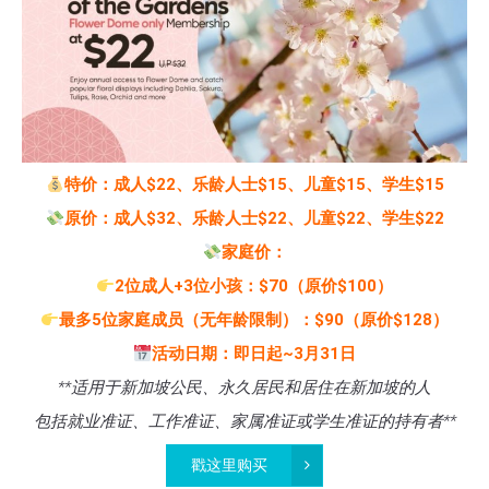
特价：成人$22、乐龄人士$15、儿童$15、学生$15
原价：成人$32、乐龄人士$22、儿童$22、学生$22
家庭价：
2位成人+3位小孩：$70（原价$100）
最多5位家庭成员（无年龄限制）：$90（原价$128）
活动日期：即日起~3月31日
**适用于新加坡公民、永久居民和居住在新加坡的人
包括就业准证、工作准证、家属准证或学生准证的持有者**
戳这里购买