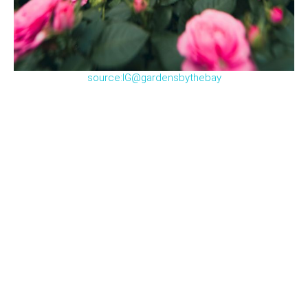
source:IG@gardensbythebay