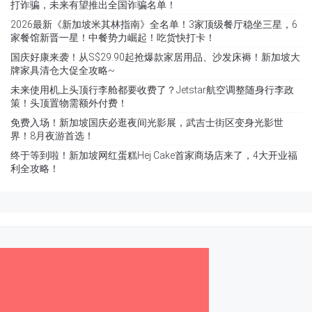
打诈骗，未来有望推出全国诈骗名单！
2026最新《新加坡米其林指南》全名单！3家顶级餐厅稳坐三星，6
家餐馆新晋一星！中餐势力崛起！吃货快打卡！
国庆好康来袭！从S$29.90起抢爆款家居用品、沙发床褥！新加坡大
牌家具清仓大促全攻略~
未来使用机上头顶行李舱都要收费了？Jetstar航空调整随身行李政
策！头顶置物需额外付费！
免费入场！新加坡国庆必逛夜间光影展，武吉士街区变身光影世
界！8月夜游首选！
终于等到啦！新加坡网红蛋糕Hej Cake首家商场店来了，4大开业福
利全攻略！