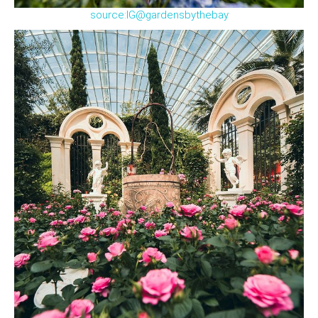
source:IG@gardensbythebay