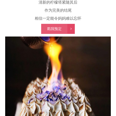
清新的柠檬塔紧随其后
作为完美的结尾
相信一定能令妈妈难以忘怀
戳我预定