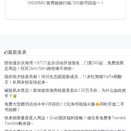
1000XM5/新秀丽旅行箱/350新币四选一！
最新发表
陪你漫步滨海湾！BT21走步活动开放报名，门票$45起，免费送限
定周边！区区2km/5km路程难不倒你~
国庆前夕惊喜亮相！河川生态园迎新成员，11岁红熊猫Yaffa萌翻
天！长周末快安排起来~
破除风水禁忌！新加坡坟场旁组屋竟卖出130万天价，为什么如此抢
手？
免费大型赠书活动今年9月回归！0元淘书现场火爆
同时开放二手
书捐赠！
快来抢限量星星人周边！Grab国庆福利攻略！做任务免费拿Twinkle
Twinkle帆布袋~