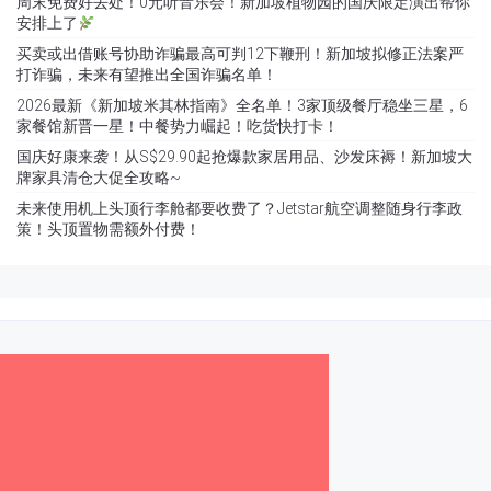
周末免费好去处！0元听音乐会！新加坡植物园的国庆限定演出帮你
安排上了
买卖或出借账号协助诈骗最高可判12下鞭刑！新加坡拟修正法案严
打诈骗，未来有望推出全国诈骗名单！
2026最新《新加坡米其林指南》全名单！3家顶级餐厅稳坐三星，6
家餐馆新晋一星！中餐势力崛起！吃货快打卡！
国庆好康来袭！从S$29.90起抢爆款家居用品、沙发床褥！新加坡大
牌家具清仓大促全攻略~
未来使用机上头顶行李舱都要收费了？Jetstar航空调整随身行李政
策！头顶置物需额外付费！