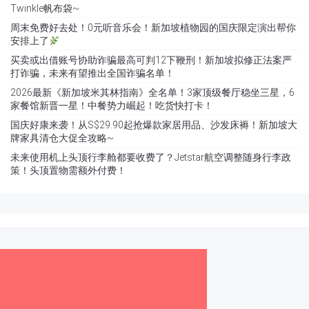
Twinkle帆布袋~
周末免费好去处！0元听音乐会！新加坡植物园的国庆限定演出帮你
安排上了
买卖或出借账号协助诈骗最高可判12下鞭刑！新加坡拟修正法案严
打诈骗，未来有望推出全国诈骗名单！
2026最新《新加坡米其林指南》全名单！3家顶级餐厅稳坐三星，6
家餐馆新晋一星！中餐势力崛起！吃货快打卡！
国庆好康来袭！从S$29.90起抢爆款家居用品、沙发床褥！新加坡大
牌家具清仓大促全攻略~
未来使用机上头顶行李舱都要收费了？Jetstar航空调整随身行李政
策！头顶置物需额外付费！