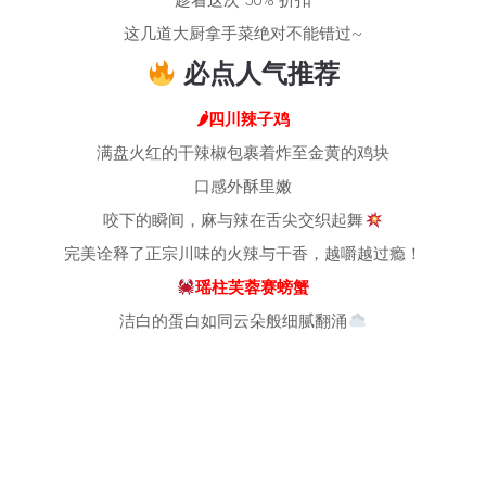
趁着这次 50% 折扣
这几道大厨拿手菜绝对不能错过~
必点人气推荐
🌶四川辣子鸡
满盘火红的干辣椒包裹着炸至金黄的鸡块
口感外酥里嫩
咬下的瞬间，麻与辣在舌尖交织起舞
完美诠释了正宗川味的火辣与干香，越嚼越过瘾！
瑶柱芙蓉赛螃蟹
洁白的蛋白如同云朵般细腻翻涌