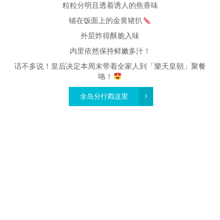
粒粒分明且透着诱人的焦香味
铺在饭面上的金黄猪扒
外层炸得酥脆入味
内里依然保持鲜嫩多汁！
话不多说！皇后决定本周末带着全家人到「樂天皇朝」聚餐
咯！
全岛分行戳这里