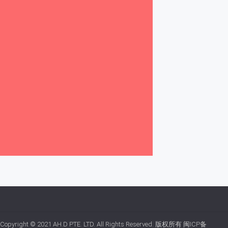
Copyright © 2021
AH.D PTE. LTD.
All Rights Reserved. 版权所有
闽ICP备