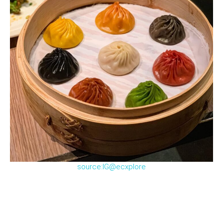
source:IG@ecxplore