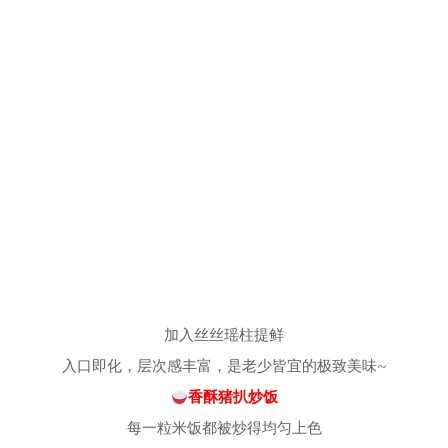
加入丝丝瑶柱提鲜
入口即化，层次感丰富，是老少皆宜的极致美味~
香酥猪扒炒饭
每一粒米饭都被炒得均匀上色