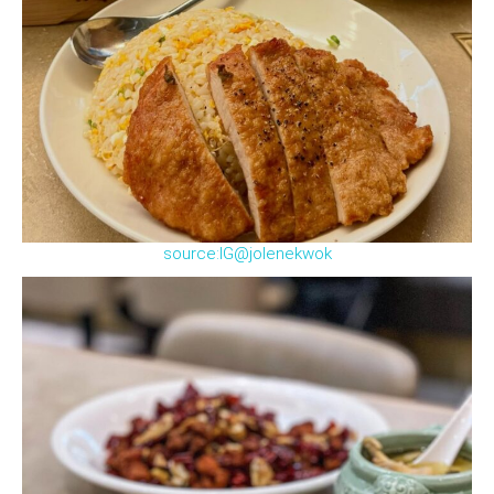
source:IG@jolenekwok