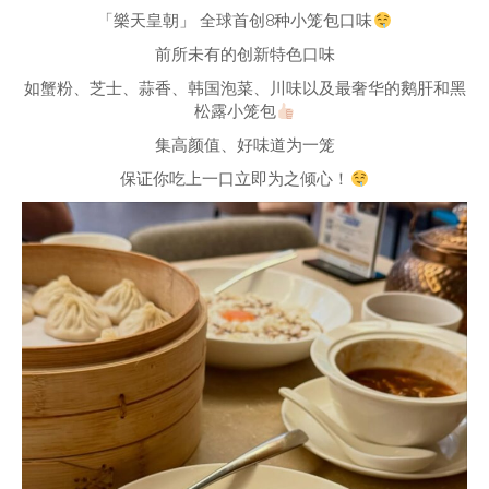
「樂天皇朝」 全球首创8种小笼包口味
前所未有的创新特色口味
如蟹粉、芝士、蒜香、韩国泡菜、川味以及最奢华的鹅肝和黑
松露小笼包
集高颜值、好味道为一笼
保证你吃上一口立即为之倾心！