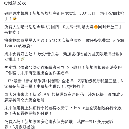
最新发表
破除风水禁忌！新加坡坟场旁组屋竟卖出130万天价，为什么如此抢
手？
免费大型赠书活动今年9月回归！0元淘书现场火爆
同时开放二手
书捐赠！
快来抢限量星星人周边！Grab国庆福利攻略！做任务免费拿Twinkle
Twinkle帆布袋~
周末免费好去处！0元听音乐会！新加坡植物园的国庆限定演出帮你
安排上了
买卖或出借账号协助诈骗最高可判12下鞭刑！新加坡拟修正法案严
打诈骗，未来有望推出全国诈骗名单！
2026最新《新加坡米其林指南》全名单！3家顶级餐厅稳坐三星，6
家餐馆新晋一星！中餐势力崛起！吃货快打卡！
国庆好康来袭！从S$29.90起抢爆款家居用品、沙发床褥！新加坡大
牌家具清仓大促全攻略~
未来使用机上头顶行李舱都要收费了？Jetstar航空调整随身行李政
策！头顶置物需额外付费！
免费入场！新加坡国庆必逛夜间光影展，武吉士街区变身光影世
界！8月夜游首选！