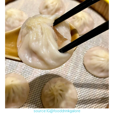
source:IG@fooddrinkgalore