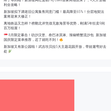
终于等到啦！新加坡网红蛋糕Hej Cake首家商场店来了，4大开业福
利全攻略！
新加坡拟下调老旧公寓集售同意门槛！最高降至65%！分层地契法
案将迎来大修正！
离地铁远又怎样？榜鹅北岸凭借无敌海景等优势，刚满5年狂卖9间
百万组屋！
8月限定暴击！叻沙汉堡、叁巴冰淇淋、辣椒螃蟹流沙包…新加坡
国庆限定菜单推荐，迟了就吃不到！
新加坡又有新公园啦！武吉坎贝拉5大主题花园开放，带娃遛弯好去
处