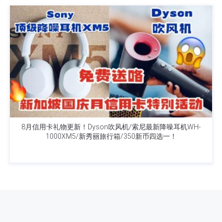
8月信用卡礼物更新！Dyson吹风机/索尼最新降噪耳机WH-
1000XM5/新秀丽旅行箱/350新币四选一！