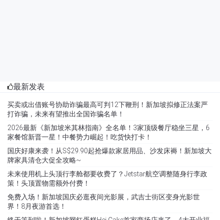
最新发表
买卖或出借账号协助诈骗最高可判12下鞭刑！新加坡拟修正法案严
打诈骗，未来有望推出全国诈骗名单！
2026最新《新加坡米其林指南》全名单！3家顶级餐厅稳坐三星，6
家餐馆新晋一星！中餐势力崛起！吃货快打卡！
国庆好康来袭！从S$29.90起抢爆款家居用品、沙发床褥！新加坡大
牌家具清仓大促全攻略~
未来使用机上头顶行李舱都要收费了？Jetstar航空调整随身行李政
策！头顶置物需额外付费！
免费入场！新加坡国庆必逛夜间光影展，武吉士街区变身光影世
界！8月夜游首选！