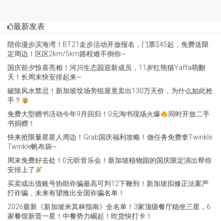
最新发表
陪你漫步滨海湾！BT21走步活动开放报名，门票$45起，免费送限
定周边！区区2km/5km路程难不倒你~
国庆前夕惊喜亮相！河川生态园迎新成员，11岁红熊猫Yaffa萌翻
天！长周末快安排起来~
破除风水禁忌！新加坡坟场旁组屋竟卖出130万天价，为什么如此抢
手？
免费大型赠书活动今年9月回归！0元淘书现场火爆
同时开放二手
书捐赠！
快来抢限量星星人周边！Grab国庆福利攻略！做任务免费拿Twinkle
Twinkle帆布袋~
周末免费好去处！0元听音乐会！新加坡植物园的国庆限定演出帮你
安排上了
买卖或出借账号协助诈骗最高可判12下鞭刑！新加坡拟修正法案严
打诈骗，未来有望推出全国诈骗名单！
2026最新《新加坡米其林指南》全名单！3家顶级餐厅稳坐三星，6
家餐馆新晋一星！中餐势力崛起！吃货快打卡！