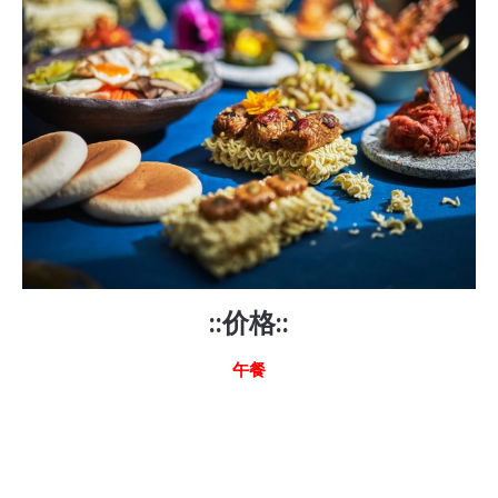
::价格::
午餐