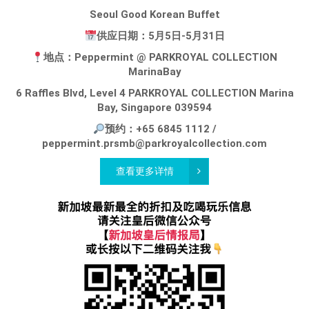
Seoul Good Korean Buffet
供应日期：5月5日-5月31日
地点：Peppermint @ PARKROYAL COLLECTION
MarinaBay
6 Raffles Blvd, Level 4 PARKROYAL COLLECTION Marina
Bay, Singapore 039594
预约：+65 6845 1112 /
peppermint.prsmb@parkroyalcollection.com
查看更多详情