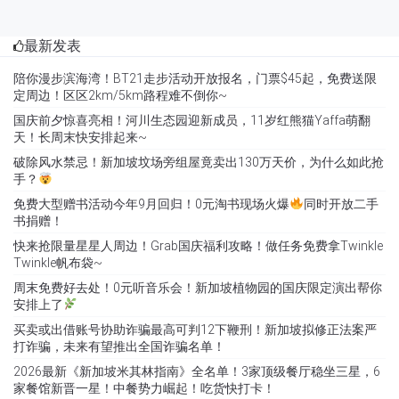
最新发表
陪你漫步滨海湾！BT21走步活动开放报名，门票$45起，免费送限
定周边！区区2km/5km路程难不倒你~
国庆前夕惊喜亮相！河川生态园迎新成员，11岁红熊猫Yaffa萌翻
天！长周末快安排起来~
破除风水禁忌！新加坡坟场旁组屋竟卖出130万天价，为什么如此抢
手？
免费大型赠书活动今年9月回归！0元淘书现场火爆
同时开放二手
书捐赠！
快来抢限量星星人周边！Grab国庆福利攻略！做任务免费拿Twinkle
Twinkle帆布袋~
周末免费好去处！0元听音乐会！新加坡植物园的国庆限定演出帮你
安排上了
买卖或出借账号协助诈骗最高可判12下鞭刑！新加坡拟修正法案严
打诈骗，未来有望推出全国诈骗名单！
2026最新《新加坡米其林指南》全名单！3家顶级餐厅稳坐三星，6
家餐馆新晋一星！中餐势力崛起！吃货快打卡！