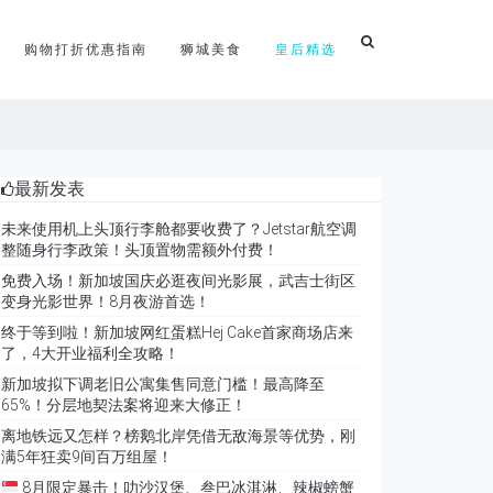
购物打折优惠指南
狮城美食
皇后精选
最新发表
未来使用机上头顶行李舱都要收费了？Jetstar航空调
整随身行李政策！头顶置物需额外付费！
免费入场！新加坡国庆必逛夜间光影展，武吉士街区
变身光影世界！8月夜游首选！
终于等到啦！新加坡网红蛋糕Hej Cake首家商场店来
了，4大开业福利全攻略！
新加坡拟下调老旧公寓集售同意门槛！最高降至
65%！分层地契法案将迎来大修正！
离地铁远又怎样？榜鹅北岸凭借无敌海景等优势，刚
满5年狂卖9间百万组屋！
8月限定暴击！叻沙汉堡、叁巴冰淇淋、辣椒螃蟹