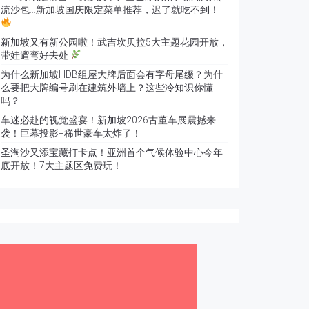
流沙包…新加坡国庆限定菜单推荐，迟了就吃不到！
新加坡又有新公园啦！武吉坎贝拉5大主题花园开放，
带娃遛弯好去处
为什么新加坡HDB组屋大牌后面会有字母尾缀？为什
么要把大牌编号刷在建筑外墙上？这些冷知识你懂
吗？
车迷必赴的视觉盛宴！新加坡2026古董车展震撼来
袭！巨幕投影+稀世豪车太炸了！
圣淘沙又添宝藏打卡点！亚洲首个气候体验中心今年
底开放！7大主题区免费玩！