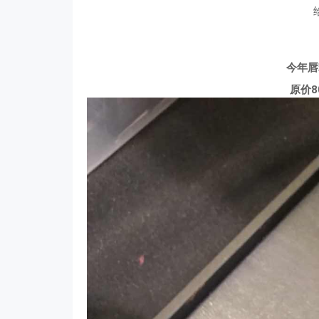
今年唇
原价8