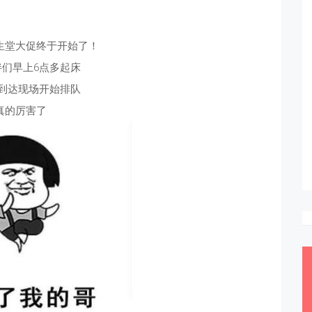
生堂大促终于开始了！
伴们早上6点多起床
就到达现场开始排队
真的厉害了