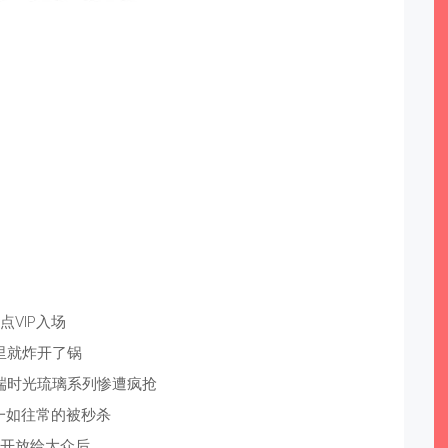
9点VIP入场
里就炸开了锅
端时光琉璃系列惨遭疯抢
也一如往常的被秒杀
点开放给大众后