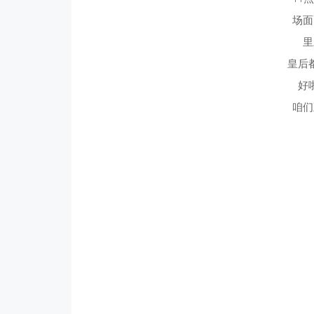
场面
里
皇后
好
咱们