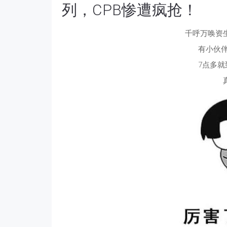
列，CPB惨遭疯抢！
千呼万唤资
有小伙
7点多