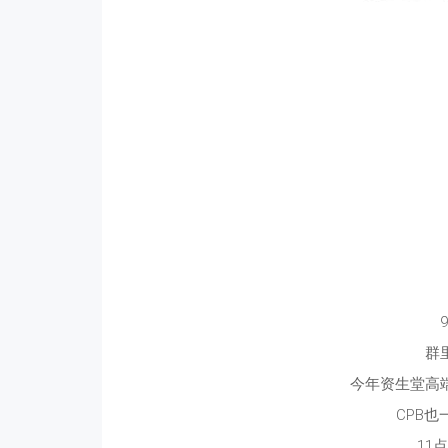
群
今年资生堂高
CPB
11