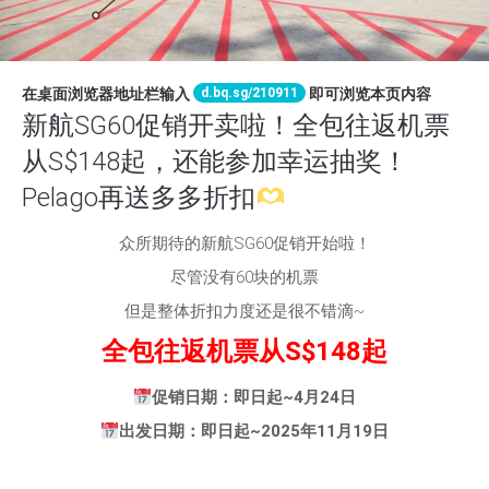
d.bq.sg/210911
在桌面浏览器地址栏输入
即可浏览本页内容
新航SG60促销开卖啦！全包往返机票
从S$148起，还能参加幸运抽奖！
Pelago再送多多折扣
众所期待的新航SG60促销开始啦！
尽管没有60块的机票
但是整体折扣力度还是很不错滴~
全包往返机票从S$148起
促销日期：即日起~4月24日
出发日期：
即日起~2025年11月19日