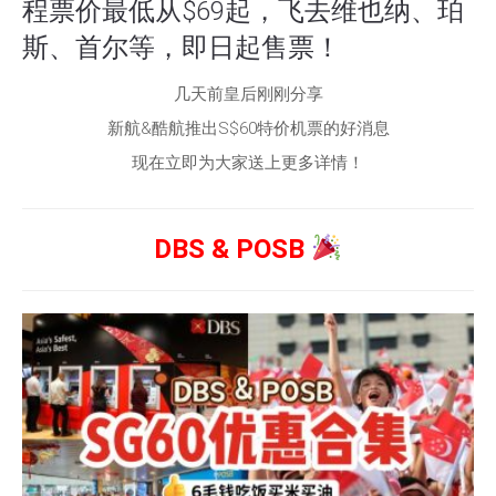
程票价最低从$69起，飞去维也纳、珀
斯、首尔等，即日起售票！
几天前皇后刚刚分享
新航&酷航推出S$60特价机票的好消息
现在立即为大家送上更多详情！
DBS & POSB