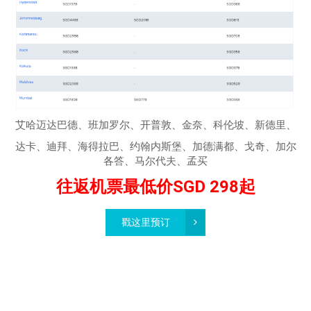
艾哈迈达巴德、班加罗尔、开普敦、金奈、科伦坡、新德里、
达卡、迪拜、海得拉巴、约翰内斯堡、加德满都、戈奇、加尔
各答、马尔代夫、孟买
往返机票最低价SGD 298起
戳这里预订