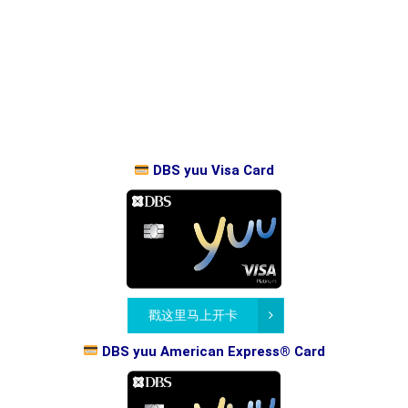
DBS yuu Visa Card
戳这里马上开卡
DBS yuu American Express® Card