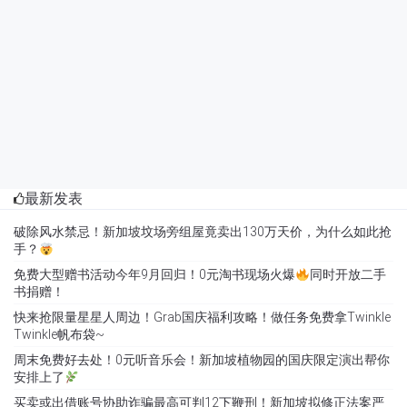
最新发表
破除风水禁忌！新加坡坟场旁组屋竟卖出130万天价，为什么如此抢
手？
免费大型赠书活动今年9月回归！0元淘书现场火爆
同时开放二手
书捐赠！
快来抢限量星星人周边！Grab国庆福利攻略！做任务免费拿Twinkle
Twinkle帆布袋~
周末免费好去处！0元听音乐会！新加坡植物园的国庆限定演出帮你
安排上了
买卖或出借账号协助诈骗最高可判12下鞭刑！新加坡拟修正法案严