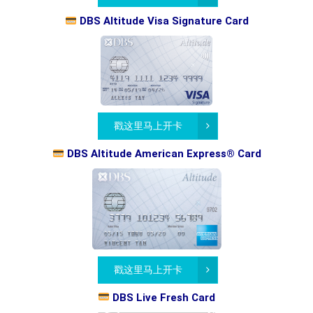
DBS Altitude Visa Signature Card
戳这里马上开卡
DBS Altitude American Express® Card
戳这里马上开卡
DBS Live Fresh Card