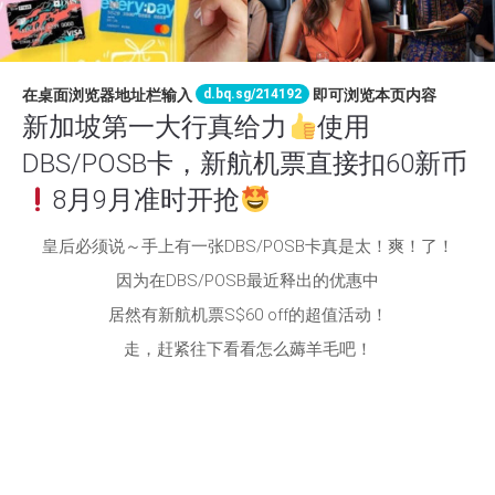
d.bq.sg/214192
在桌面浏览器地址栏输入
即可浏览本页内容
新加坡第一大行真给力
使用
DBS/POSB卡，新航机票直接扣60新币
8月9月准时开抢
皇后必须说～手上有一张DBS/POSB卡真是太！爽！了！
因为在DBS/POSB最近释出的优惠中
居然有新航机票S$60 off的超值活动！
走，赶紧往下看看怎么薅羊毛吧！