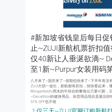
#新加坡省钱皇后每日促
止~ZUJI新航机票折扣值得抢
仅40新让人垂涎欲滴~ D
至1新~Purpur女装用码第
八月来了~国庆来了~假期也快来了~下半年有没
ZUJI大招一放出，新航都有折扣，快快看起来
Morganfield’s周末的牛排自助餐每位只要40
~Decathlon的健身用品、杂货用品现在是最后的
51% OFF也不错
1.仅三天~ZUJI官网订购新