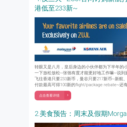
港低至233新~
转眼又是八月，皇后身边的小伙伴都为下半年的
一下放松放松~张弛有度才能更好地工作嘛~说到
飞往香港只要233新币，曼谷只要217新币~新航、
付款最高可得100新的flight/package reb
点击查看详情
2.美食预告：周末及假期Morgan