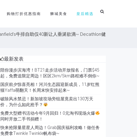
购物打折优惠指南
狮城美食
皇后精选
ld’s牛排自助仅40新让人垂涎欲滴~ Decathlon健
最新发表
陪你漫步滨海湾！BT21走步活动开放报名，门票$45
起，免费送限定周边！区区2km/5km路程难不倒你~
国庆前夕惊喜亮相！河川生态园迎新成员，11岁红熊
猫Yaffa萌翻天！长周末快安排起来~
破除风水禁忌！新加坡坟场旁组屋竟卖出130万天
价，为什么如此抢手？
免费大型赠书活动今年9月回归！0元淘书现场火爆
同时开放二手书捐赠！
快来抢限量星星人周边！Grab国庆福利攻略！做任务
免费拿Twinkle Twinkle帆布袋~