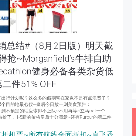
销总结#（8月2日版）明天截
~Morganfield’s牛排自助
ecathlon健身必备各类杂货低
二件51% OFF
有出行计划呢？这么多的假期宅在家岂不是有点浪费了？
，哪个目的地最心仪~皇后今日放一则美食预告：
新，目测不预定的话应该排不上队~不用再等~立马call一个
特价了，1-5新的价格皇后十分满意~还有Purpur的第二件
航打折机票~所有航线全面折扣~直飞香