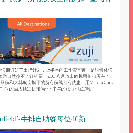
小假期订好了出行计划，上半年的工作蛮辛苦，是时候休假
旅游自然少不了订机票，ZUJI八月放出的机票折扣厉害了，
马航和大韩航空旗下的所有航线都有优惠，用MasterCard
ate~还有12%的酒店预定折扣码~下半年的旅行~玩定啦！
field’s牛排自助餐每位40新