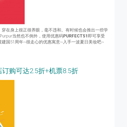
味道，穿在身上很正很养眼，毫不违和。有时候也会推出一些学
urpur当然也不例外，使用优惠码
PURFECT51
即可享受
新加坡建国51周年~很走心的优惠寓意~入手一波夏日美妆吧~
nzy 酒店订购可达2.5折+机票8.5折