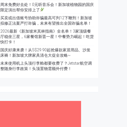
周末免费好去处！0元听音乐会！新加坡植物园的国庆
限定演出帮你安排上了
买卖或出借账号协助诈骗最高可判12下鞭刑！新加坡
拟修正法案严打诈骗，未来有望推出全国诈骗名单！
2026最新《新加坡米其林指南》全名单！3家顶级餐
厅稳坐三星，6家餐馆新晋一星！中餐势力崛起！吃货
快打卡！
国庆好康来袭！从S$29.90起抢爆款家居用品、沙发
床褥！新加坡大牌家具清仓大促全攻略~
未来使用机上头顶行李舱都要收费了？Jetstar航空调
整随身行李政策！头顶置物需额外付费！