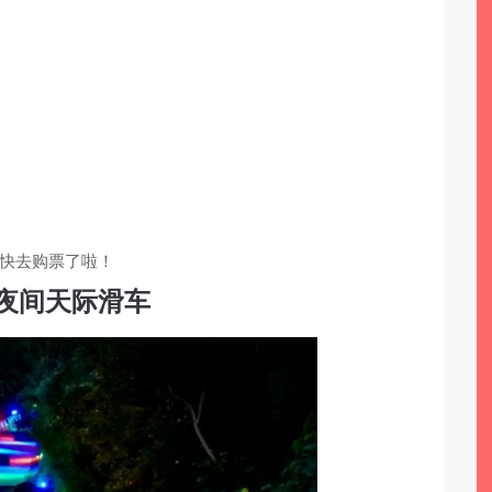
快去购票了啦！
夜间天际滑车