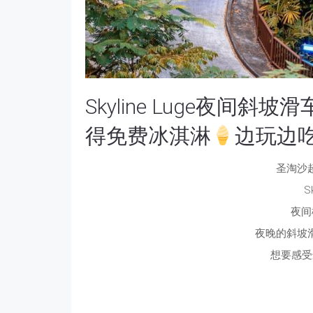
Skyline Luge夜间斜
得免费冰淇淋
边玩边
圣淘沙
S
夜间
夜晚的斜坡
想要感受