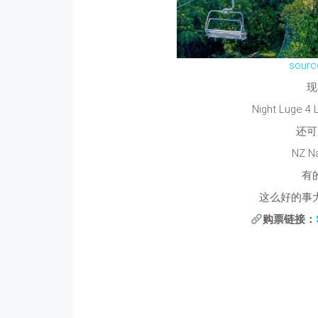
sour
现
Night Luge 4
还可
NZ N
有
这么好的事
购票链接：