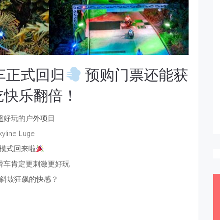
坡滑车正式回归
预购门票还能获
吃快乐翻倍！
超好玩的户外项目
kyline Luge
模式回来啦
滑车肯定更刺激更好玩
斜坡狂飙的快感？