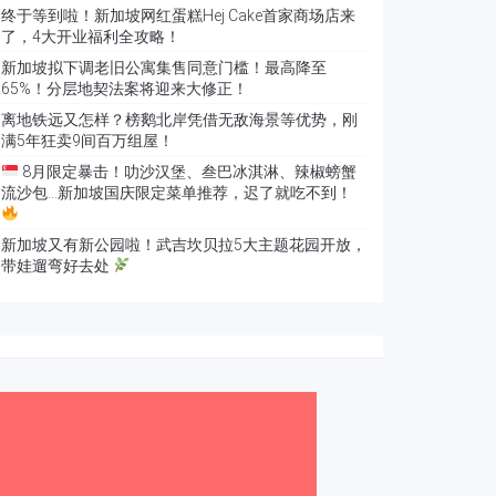
终于等到啦！新加坡网红蛋糕Hej Cake首家商场店来
了，4大开业福利全攻略！
新加坡拟下调老旧公寓集售同意门槛！最高降至
65%！分层地契法案将迎来大修正！
离地铁远又怎样？榜鹅北岸凭借无敌海景等优势，刚
满5年狂卖9间百万组屋！
8月限定暴击！叻沙汉堡、叁巴冰淇淋、辣椒螃蟹
流沙包…新加坡国庆限定菜单推荐，迟了就吃不到！
新加坡又有新公园啦！武吉坎贝拉5大主题花园开放，
带娃遛弯好去处