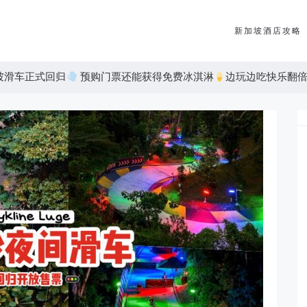
新加坡酒店攻略
夜间斜坡滑车正式回归
预购门票还能获得免费冰淇淋
边玩边吃快乐翻