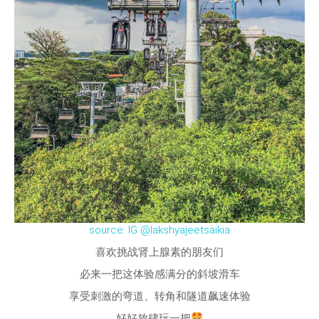
source: IG @lakshyajeetsaikia
喜欢挑战肾上腺素的朋友们
必来一把这体验感满分的斜坡滑车
享受刺激的弯道、转角和隧道飙速体验
好好放肆玩一把