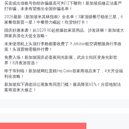
买卖或出借账号协助诈骗最高可判12下鞭刑！新加坡拟修正法案严
打诈骗，未来有望推出全国诈骗名单！
2026最新《新加坡米其林指南》全名单！3家顶级餐厅稳坐三星，6
家餐馆新晋一星！中餐势力崛起！吃货快打卡！
国庆好康来袭！从S$29.90起抢爆款家居用品、沙发床褥！新加坡大
牌家具清仓大促全攻略~
未来使用机上头顶行李舱都要收费了？Jetstar航空调整随身行李政
策！头顶置物需额外付费！
免费入场！新加坡国庆必逛夜间光影展，武吉士街区变身光影世
界！8月夜游首选！
终于等到啦！新加坡网红蛋糕Hej Cake首家商场店来了，4大开业福
利全攻略！
新加坡拟下调老旧公寓集售同意门槛！最高降至65%！分层地契法
案将迎来大修正！