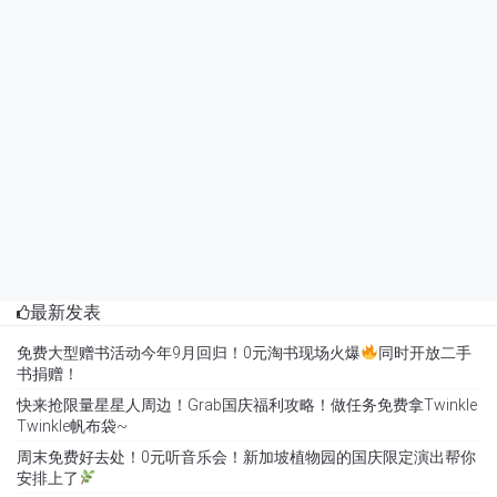
最新发表
免费大型赠书活动今年9月回归！0元淘书现场火爆
同时开放二手
书捐赠！
快来抢限量星星人周边！Grab国庆福利攻略！做任务免费拿Twinkle
Twinkle帆布袋~
周末免费好去处！0元听音乐会！新加坡植物园的国庆限定演出帮你
安排上了