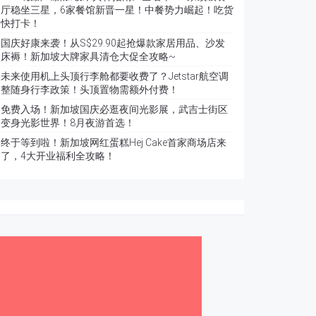
厅稳坐三星，6家餐馆新晋一星！中餐势力崛起！吃货
快打卡！
国庆好康来袭！从S$29.90起抢爆款家居用品、沙发
床褥！新加坡大牌家具清仓大促全攻略~
未来使用机上头顶行李舱都要收费了？Jetstar航空调
整随身行李政策！头顶置物需额外付费！
免费入场！新加坡国庆必逛夜间光影展，武吉士街区
变身光影世界！8月夜游首选！
终于等到啦！新加坡网红蛋糕Hej Cake首家商场店来
了，4大开业福利全攻略！