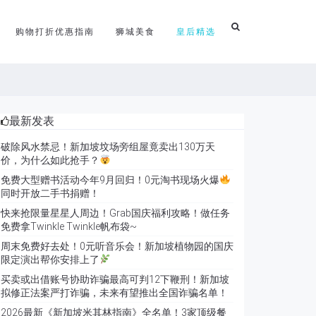
购物打折优惠指南
狮城美食
皇后精选
最新发表
破除风水禁忌！新加坡坟场旁组屋竟卖出130万天
价，为什么如此抢手？
免费大型赠书活动今年9月回归！0元淘书现场火爆
同时开放二手书捐赠！
快来抢限量星星人周边！Grab国庆福利攻略！做任务
免费拿Twinkle Twinkle帆布袋~
周末免费好去处！0元听音乐会！新加坡植物园的国庆
限定演出帮你安排上了
买卖或出借账号协助诈骗最高可判12下鞭刑！新加坡
拟修正法案严打诈骗，未来有望推出全国诈骗名单！
2026最新《新加坡米其林指南》全名单！3家顶级餐