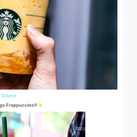
Source
go Frappuccino®