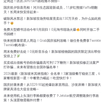
定周边！区区2km/5km路程难不倒你~
国庆前夕惊喜亮相！河川生态园迎新成员，11岁红熊猫Yaffa萌翻
天！长周末快安排起来~
破除风水禁忌！新加坡坟场旁组屋竟卖出130万天价，为什么如此抢
手？
免费大型赠书活动今年9月回归！0元淘书现场火爆
同时开放二手
书捐赠！
快来抢限量星星人周边！Grab国庆福利攻略！做任务免费拿Twinkle
Twinkle帆布袋~
周末免费好去处！0元听音乐会！新加坡植物园的国庆限定演出帮你
安排上了
买卖或出借账号协助诈骗最高可判12下鞭刑！新加坡拟修正法案严
打诈骗，未来有望推出全国诈骗名单！
2026最新《新加坡米其林指南》全名单！3家顶级餐厅稳坐三星，6
家餐馆新晋一星！中餐势力崛起！吃货快打卡！
国庆好康来袭！从S$29.90起抢爆款家居用品、沙发床褥！新加坡大
牌家具清仓大促全攻略~
未来使用机上头顶行李舱都要收费了？Jetstar航空调整随身行李政
策！头顶置物需额外付费！