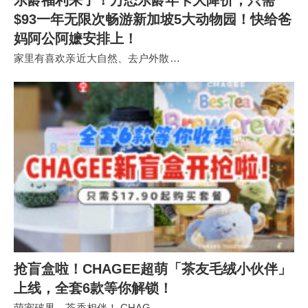
$93一年无限次畅游新加坡5大动物园！快给爸
妈阿公阿嬷安排上！
家里有喜欢亲近大自然、去户外散…
抢盲盒啦！CHAGEE超萌「茶友毛绒小伙伴」
上线，全套6款等你解锁！
萌宠破界，茶香相伴！ CHAG…