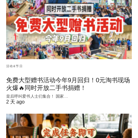
活动&节日
免费大型赠书活动今年9月回归！0元淘书现场
火爆🔥同时开放二手书捐赠！
皇后呼叫爱书人士们集合！ 国家…
2 天 ago