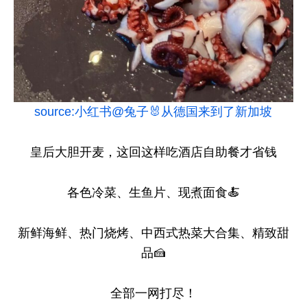
source:小红书@兔子🐰从德国来到了新加坡
皇后大胆开麦，这回这样吃酒店自助餐才省钱
各色冷菜、生鱼片、现煮面食🍝
新鲜海鲜、热门烧烤、中西式热菜大合集、精致甜
品🍰
全部一网打尽！