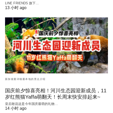
LINE FRIENDS 旗下…
13 小时 ago
新加坡最详细最本地的景点介绍
国庆前夕惊喜亮相！河川生态园迎新成员，11
岁红熊猫Yaffa萌翻天！长周末快安排起来~
皇后敢说这是今年国庆最萌的礼物…
14 小时 ago