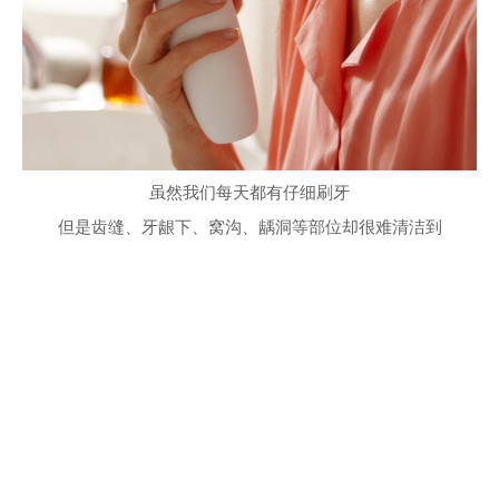
虽然我们每天都有仔细刷牙
但是齿缝、牙龈下、窝沟、龋洞等部位却很难清洁到