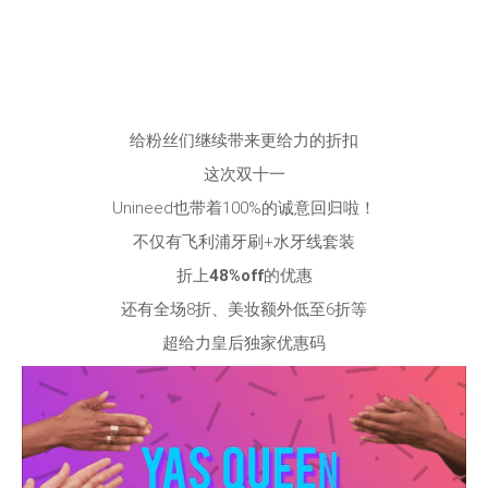
给粉丝们继续带来更给力的折扣
这次双十一
Unineed也带着100%的诚意回归啦！
不仅有飞利浦牙刷+水牙线套装
折上
48%off
的优惠
还有全场8折、美妆额外低至6折等
超给力皇后独家优惠码