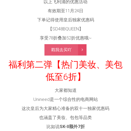
以上飞利浦的优惠活动
有效期至11月24日
下单记得使用皇后独家优惠码
【SD48BQUEEN】
享受78折叠加52折优惠哦~
戳我去买吖
福利第二弹【热门美妆、美包
低至6折】
大家都知道
Unineed是一个综合性的电商网站
这次皇后为大家精心准备的双十一独家优惠码
也涵盖了美妆、包包等品类
比如说
SK-II额外7折