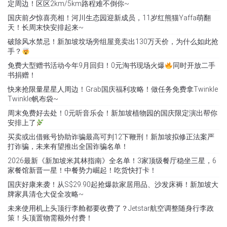
定周边！区区2km/5km路程难不倒你~
国庆前夕惊喜亮相！河川生态园迎新成员，11岁红熊猫Yaffa萌翻
天！长周末快安排起来~
破除风水禁忌！新加坡坟场旁组屋竟卖出130万天价，为什么如此抢
手？
免费大型赠书活动今年9月回归！0元淘书现场火爆
同时开放二手
书捐赠！
快来抢限量星星人周边！Grab国庆福利攻略！做任务免费拿Twinkle
Twinkle帆布袋~
周末免费好去处！0元听音乐会！新加坡植物园的国庆限定演出帮你
安排上了
买卖或出借账号协助诈骗最高可判12下鞭刑！新加坡拟修正法案严
打诈骗，未来有望推出全国诈骗名单！
2026最新《新加坡米其林指南》全名单！3家顶级餐厅稳坐三星，6
家餐馆新晋一星！中餐势力崛起！吃货快打卡！
国庆好康来袭！从S$29.90起抢爆款家居用品、沙发床褥！新加坡大
牌家具清仓大促全攻略~
未来使用机上头顶行李舱都要收费了？Jetstar航空调整随身行李政
策！头顶置物需额外付费！