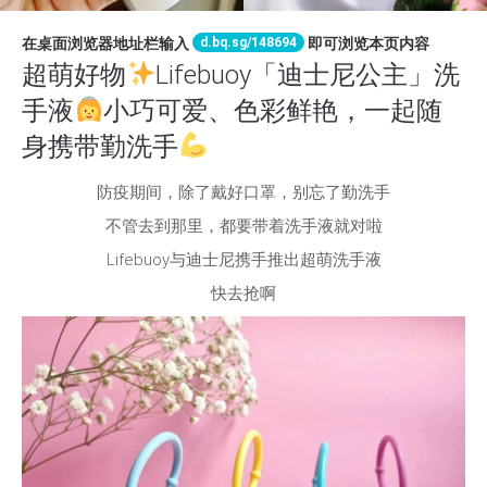
d.bq.sg/148694
在桌面浏览器地址栏输入
即可浏览本页内容
超萌好物
Lifebuoy「迪士尼公主」洗
手液
小巧可爱、色彩鲜艳，一起随
身携带勤洗手
防疫期间，除了戴好口罩，别忘了勤洗手
不管去到那里，都要带着洗手液就对啦
Lifebuoy与迪士尼携手推出超萌洗手液
快去抢啊