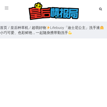
Toggle
navigation
首页
/
皇后种草机
/
超萌好物
Lifebuoy「迪士尼公主」洗手液
小巧可爱、色彩鲜艳，一起随身携带勤洗手