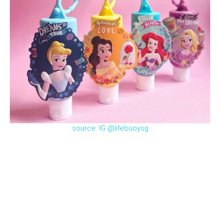
source: IG @lifebuoysg