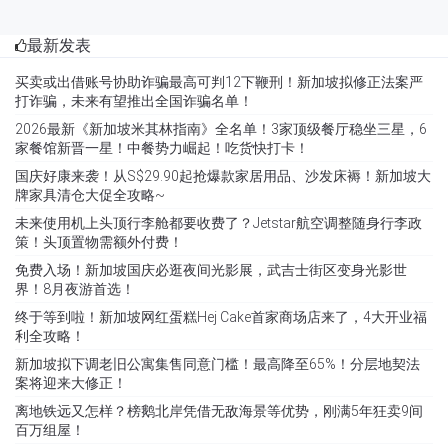
最新发表
买卖或出借账号协助诈骗最高可判12下鞭刑！新加坡拟修正法案严
打诈骗，未来有望推出全国诈骗名单！
2026最新《新加坡米其林指南》全名单！3家顶级餐厅稳坐三星，6
家餐馆新晋一星！中餐势力崛起！吃货快打卡！
国庆好康来袭！从S$29.90起抢爆款家居用品、沙发床褥！新加坡大
牌家具清仓大促全攻略~
未来使用机上头顶行李舱都要收费了？Jetstar航空调整随身行李政
策！头顶置物需额外付费！
免费入场！新加坡国庆必逛夜间光影展，武吉士街区变身光影世
界！8月夜游首选！
终于等到啦！新加坡网红蛋糕Hej Cake首家商场店来了，4大开业福
利全攻略！
新加坡拟下调老旧公寓集售同意门槛！最高降至65%！分层地契法
案将迎来大修正！
离地铁远又怎样？榜鹅北岸凭借无敌海景等优势，刚满5年狂卖9间
百万组屋！