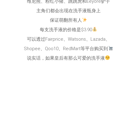
维尼熊、粉红小猪、跳跳虎和Eeyore驴子
主角们都会出现在洗手液瓶身上
保证萌翻所有人
每支洗手液的价格是$3.90
可以透过Fairprice、Watsons、Lazada、
Shopee、Qoo10、RedMart等平台购买到
说实话，如果皇后有那么可爱的洗手液