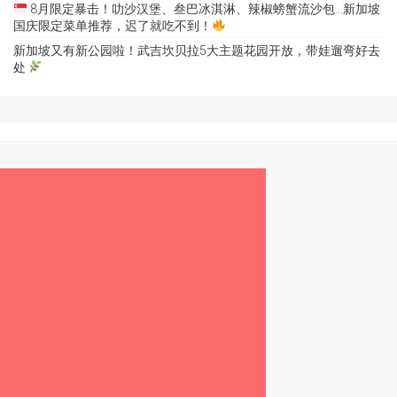
8月限定暴击！叻沙汉堡、叁巴冰淇淋、辣椒螃蟹流沙包…新加坡
国庆限定菜单推荐，迟了就吃不到！
新加坡又有新公园啦！武吉坎贝拉5大主题花园开放，带娃遛弯好去
处