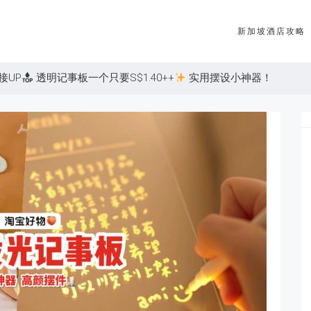
新加坡酒店攻略
接UP
透明记事板一个只要S$1.40++
实用摆设小神器！