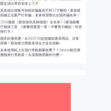
限定演出帮你安排上了
买卖或出借账号协助诈骗最高可判12下鞭刑！新加坡
拟修正法案严打诈骗，未来有望推出全国诈骗名单！
2026最新《新加坡米其林指南》全名单！3家顶级餐
厅稳坐三星，6家餐馆新晋一星！中餐势力崛起！吃货
快打卡！
国庆好康来袭！从S$29.90起抢爆款家居用品、沙发
床褥！新加坡大牌家具清仓大促全攻略~
未来使用机上头顶行李舱都要收费了？Jetstar航空调
整随身行李政策！头顶置物需额外付费！