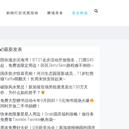
购物打折优惠指南
狮城美食
皇后精选
最新发表
陪你漫步滨海湾！BT21走步活动开放报名，门票$45
起，免费送限定周边！区区2km/5km路程难不倒你~
国庆前夕惊喜亮相！河川生态园迎新成员，11岁红熊
猫Yaffa萌翻天！长周末快安排起来~
破除风水禁忌！新加坡坟场旁组屋竟卖出130万天
价，为什么如此抢手？
免费大型赠书活动今年9月回归！0元淘书现场火爆
同时开放二手书捐赠！
快来抢限量星星人周边！Grab国庆福利攻略！做任务
免费拿Twinkle Twinkle帆布袋~
周末免费好去处！0元听音乐会！新加坡植物园的国庆