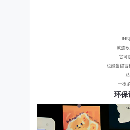
IN
就连欧
它可
也能当留言板、
贴
一板多
环保