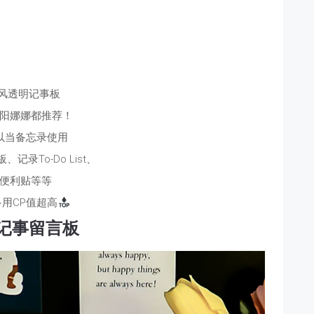
S风透明记事板
阳娜娜都推荐！
以当备忘录使用
记录To-Do List、
便利贴等等
用CP值超高
记事留言板