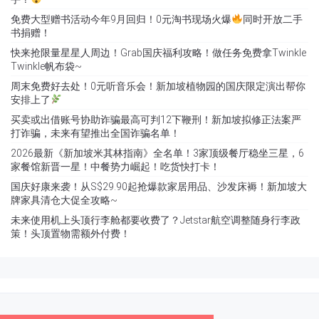
免费大型赠书活动今年9月回归！0元淘书现场火爆
同时开放二手
书捐赠！
快来抢限量星星人周边！Grab国庆福利攻略！做任务免费拿Twinkle
Twinkle帆布袋~
周末免费好去处！0元听音乐会！新加坡植物园的国庆限定演出帮你
安排上了
买卖或出借账号协助诈骗最高可判12下鞭刑！新加坡拟修正法案严
打诈骗，未来有望推出全国诈骗名单！
2026最新《新加坡米其林指南》全名单！3家顶级餐厅稳坐三星，6
家餐馆新晋一星！中餐势力崛起！吃货快打卡！
国庆好康来袭！从S$29.90起抢爆款家居用品、沙发床褥！新加坡大
牌家具清仓大促全攻略~
未来使用机上头顶行李舱都要收费了？Jetstar航空调整随身行李政
策！头顶置物需额外付费！