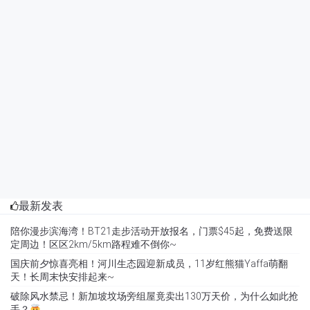
最新发表
陪你漫步滨海湾！BT21走步活动开放报名，门票$45起，免费送限
定周边！区区2km/5km路程难不倒你~
国庆前夕惊喜亮相！河川生态园迎新成员，11岁红熊猫Yaffa萌翻
天！长周末快安排起来~
破除风水禁忌！新加坡坟场旁组屋竟卖出130万天价，为什么如此抢
手？