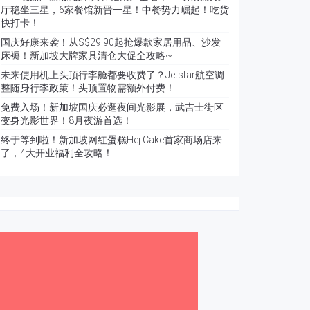
厅稳坐三星，6家餐馆新晋一星！中餐势力崛起！吃货
快打卡！
国庆好康来袭！从S$29.90起抢爆款家居用品、沙发
床褥！新加坡大牌家具清仓大促全攻略~
未来使用机上头顶行李舱都要收费了？Jetstar航空调
整随身行李政策！头顶置物需额外付费！
免费入场！新加坡国庆必逛夜间光影展，武吉士街区
变身光影世界！8月夜游首选！
终于等到啦！新加坡网红蛋糕Hej Cake首家商场店来
了，4大开业福利全攻略！