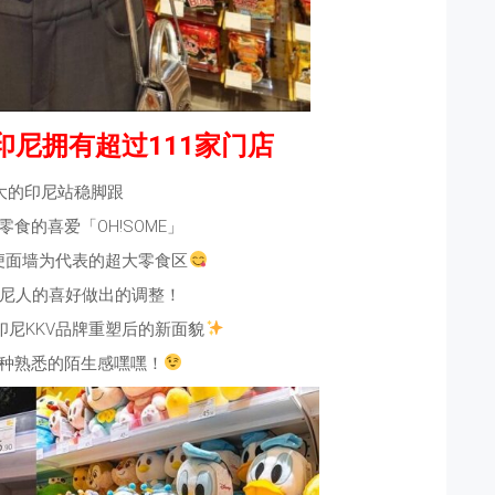
在印尼拥有超过111家门店
大的印尼站稳脚跟
食的喜爱「OH!SOME」
便面墙为代表的超大零食区
尼人的喜好做出的调整！
是印尼KKV品牌重塑后的新面貌
种熟悉的陌生感嘿嘿！