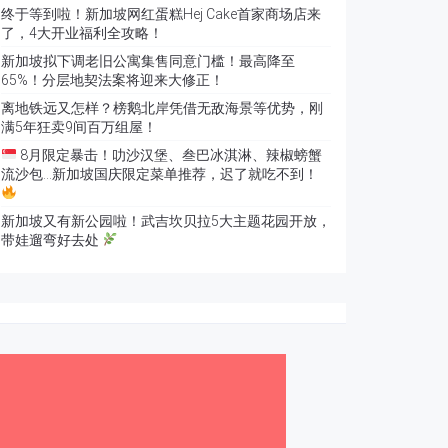
终于等到啦！新加坡网红蛋糕Hej Cake首家商场店来
了，4大开业福利全攻略！
新加坡拟下调老旧公寓集售同意门槛！最高降至
65%！分层地契法案将迎来大修正！
离地铁远又怎样？榜鹅北岸凭借无敌海景等优势，刚
满5年狂卖9间百万组屋！
8月限定暴击！叻沙汉堡、叁巴冰淇淋、辣椒螃蟹
流沙包…新加坡国庆限定菜单推荐，迟了就吃不到！
新加坡又有新公园啦！武吉坎贝拉5大主题花园开放，
带娃遛弯好去处