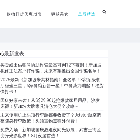
购物打折优惠指南
狮城美食
皇后精选
最新发表
买卖或出借账号协助诈骗最高可判12下鞭刑！新加坡
拟修正法案严打诈骗，未来有望推出全国诈骗名单！
2026最新《新加坡米其林指南》全名单！3家顶级餐
厅稳坐三星，6家餐馆新晋一星！中餐势力崛起！吃货
快打卡！
国庆好康来袭！从S$29.90起抢爆款家居用品、沙发
床褥！新加坡大牌家具清仓大促全攻略~
未来使用机上头顶行李舱都要收费了？Jetstar航空调
整随身行李政策！头顶置物需额外付费！
免费入场！新加坡国庆必逛夜间光影展，武吉士街区
变身光影世界！8月夜游首选！