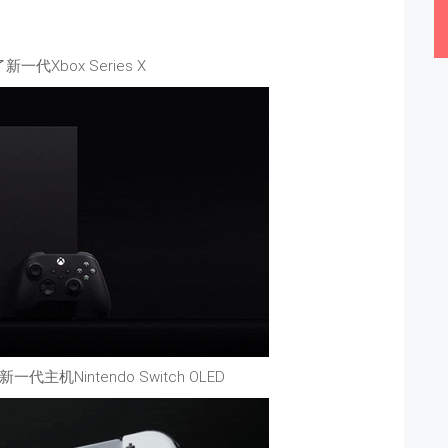
一代Xbox Series X
机Nintendo Switch OLED