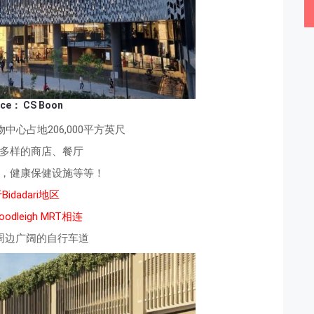
rce： CS Boon
中心占地206,000平方英尺
多样的商店、餐厅
，健康保健设施等等！
Bidadari地区
dleigh MRT相连
周边广阔的自行车道