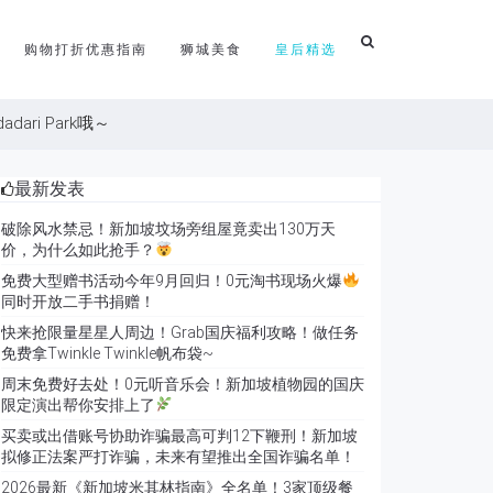
购物打折优惠指南
狮城美食
皇后精选
ri Park哦～
最新发表
破除风水禁忌！新加坡坟场旁组屋竟卖出130万天
价，为什么如此抢手？
免费大型赠书活动今年9月回归！0元淘书现场火爆
同时开放二手书捐赠！
快来抢限量星星人周边！Grab国庆福利攻略！做任务
免费拿Twinkle Twinkle帆布袋~
周末免费好去处！0元听音乐会！新加坡植物园的国庆
限定演出帮你安排上了
买卖或出借账号协助诈骗最高可判12下鞭刑！新加坡
拟修正法案严打诈骗，未来有望推出全国诈骗名单！
2026最新《新加坡米其林指南》全名单！3家顶级餐