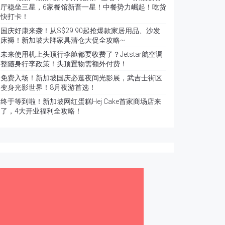
厅稳坐三星，6家餐馆新晋一星！中餐势力崛起！吃货
快打卡！
国庆好康来袭！从S$29.90起抢爆款家居用品、沙发
床褥！新加坡大牌家具清仓大促全攻略~
未来使用机上头顶行李舱都要收费了？Jetstar航空调
整随身行李政策！头顶置物需额外付费！
免费入场！新加坡国庆必逛夜间光影展，武吉士街区
变身光影世界！8月夜游首选！
终于等到啦！新加坡网红蛋糕Hej Cake首家商场店来
了，4大开业福利全攻略！