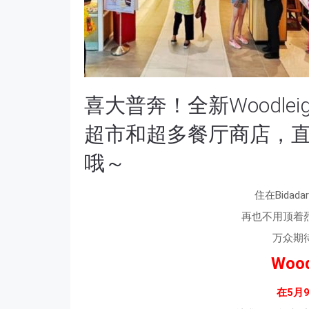
喜大普奔！全新Woodlei
超市和超多餐厅商店，直接连通
哦～
住在Bida
再也不用顶着
万众期
Wood
在5月