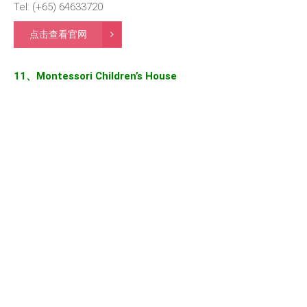
Tel: (+65) 64633720
点击查看官网
11、Montessori Children’s House