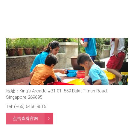
地址：King’s Arcade #B1-01, 559 Bukit Timah Road,
Singapore 269695
Tel: (+65) 6466 8015
点击查看官网